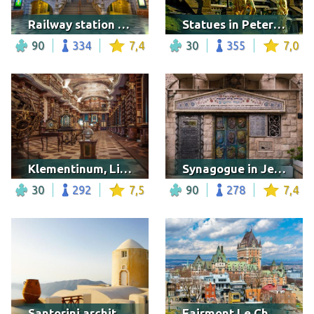
Railway station of Antwerp
Statues in Peterhof Palace
90
334
7,4
30
355
7,0
Klementinum, Library of Science, geometry and astronomy
Synagogue in Jerusalem
30
292
7,5
90
278
7,4
Santorini architecture
Fairmont Le Château Frontenac, Quebec