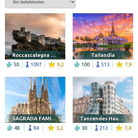
Roccascalegna Castle, Italy
Tailandia
50
1097
9,2
100
513
7,9
SAGRADA FAMILIA
Tanzendes Haus, Prag
48
84
5,2
30
213
7,4