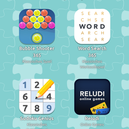
Bubble Shooter
Word Search
365
365
Klassisches Spiel
Klassisches
Wortsuchspiel
Sudoku Genius
Reludi
Klassisches
Online Games