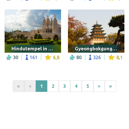
Hindutempel in Houston, Texas
Gyeongbokgung Palace Surrounded by Trees
30
161
6,8
80
326
8,1
«
<
1
2
3
4
5
>
»