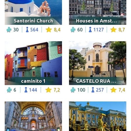
Santorini Church
Houses in Amsterdam
30
564
8,4
60
1127
8,7
caminito 1
CASTELO RUA APA
6
144
7,2
100
257
7,4