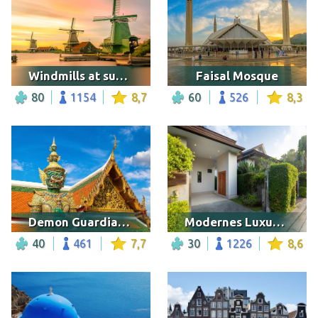
Windmills at sunset
Faisal Mosque
80
1154
8,7
60
526
8,3
Demon Guardian, Bangkok
Modernes Luxushaus
40
461
7,7
30
1226
8,6