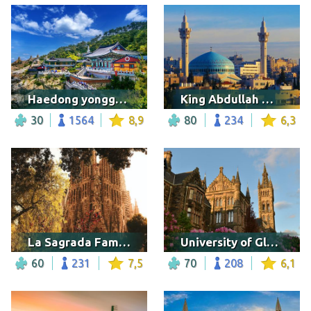
Haedong yonggungsa temple in Busan
King Abdullah Mosque
30
1564
8,9
80
234
6,3
La Sagrada Familia, Barcelona
University of Glasgow
60
231
7,5
70
208
6,1