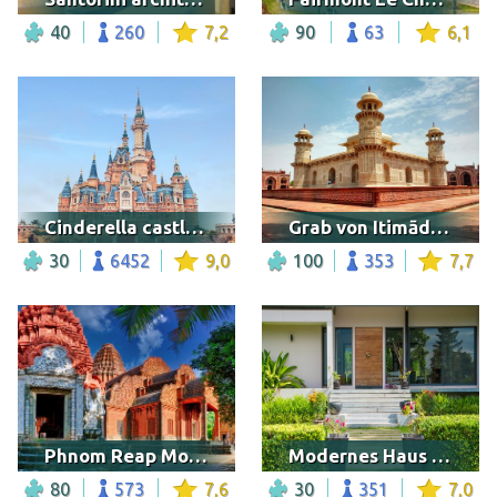
40
260
7,2
90
63
6,1
Cinderella castle in Shanghai
Grab von Itimād-ud-Daulah, Agra
30
6452
9,0
100
353
7,7
Phnom Reap Monastery
Modernes Haus mit Garten
80
573
7,6
30
351
7,0