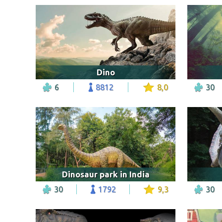
Dino
6
8812
8,0
30
Dinosaur park in India
30
1792
9,3
30