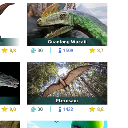
Guanlong Wucaii
8,8
30
1509
8,7
Pterosaur
9,0
30
1422
8,8