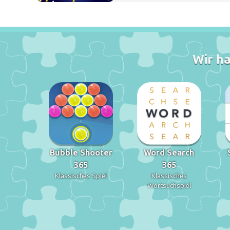
Wir ha
Bubble Shooter
Word Search
365
365
Klassisches Spiel
Klassisches
Wortsuchspiel