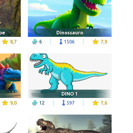
ape
Dinossauro
8,7
6
1506
7,9
DINO 1
9,0
12
597
7,6