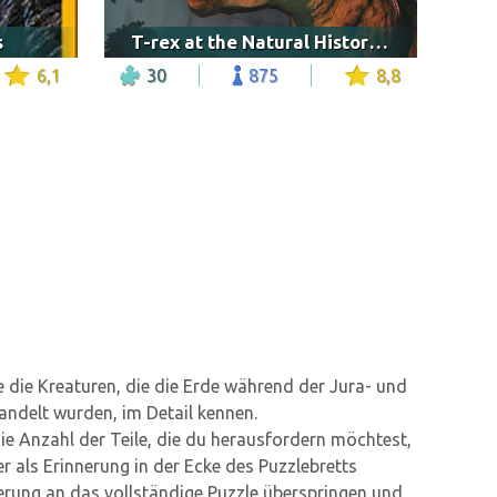
s
T-rex at the Natural History museum, London
6,1
30
875
8,8
e die Kreaturen, die die Erde während der Jura- und
wandelt wurden, im Detail kennen.
e Anzahl der Teile, die du herausfordern möchtest,
 als Erinnerung in der Ecke des Puzzlebretts
rung an das vollständige Puzzle überspringen und