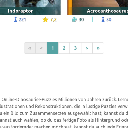
Indoraptor
Acrocanthosauru
221
7,2
30
30
«
<
1
2
3
>
»
n Online-Dinosaurier-Puzzles Millionen von Jahren zurück. Lern
llustrationen und Rekonstruktionen, die in lustige Puzzles ver
du ein Bild zum Zusammensetzen ausgewählt hast, kannst du di
nnst auch wählen, ob du das fertige Foto als Hintergrund oder
rausfordernder machen möchtest, kannst du auch jede Erinne