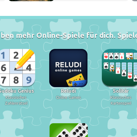
ben mehr Online-Spiele für dich. Spiele
Sudoku Genius
Reludi
Solitär
Klassisches
Online Games
Klassisches
Zahlenrätsel
Kartenspiel