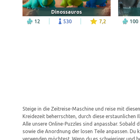
Dinossauros
12
530
7,2
100
Steige in die Zeitreise-Maschine und reise mit diese
Kreidezeit beherrschten, durch diese erstaunlichen I
Alle unsere Online-Puzzles sind anpassbar. Sobald 
sowie die Anordnung der losen Teile anpassen. Du ka
verwenden möchtest. Wenn du es schwieriger und he