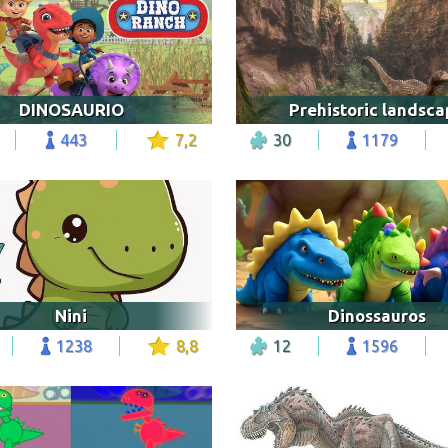
DINOSAURIO
Prehistoric landsc
443
7,2
30
1179
Nini
Dinossauros
1238
8,8
12
1596