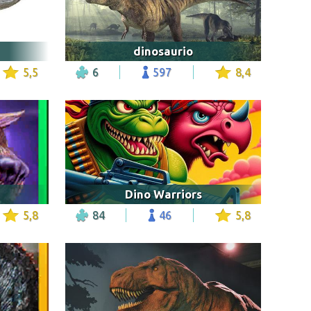
dinosaurio
5,5
6
597
8,4
Dino Warriors
5,8
84
46
5,8