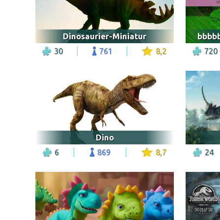
Dinosaurier-Miniatur
30
761
8,2
720
Dino
6
869
8,7
24