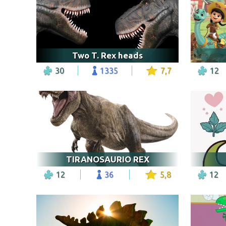
Two T. Rex heads
30
1335
7,7
12
TIRANOSAURIO REX
12
36
5,8
12