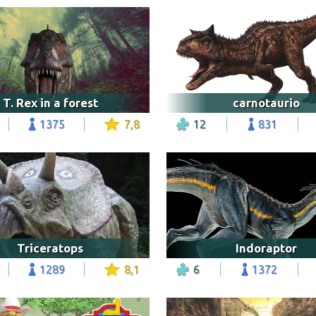
T. Rex in a forest
carnotaurio
1375
7,8
12
831
Triceratops
Indoraptor
1289
8,1
6
1372