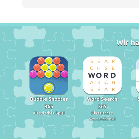
Wir ha
Bubble Shooter
Word Search
365
365
Klassisches Spiel
Klassisches
Wortsuchspiel