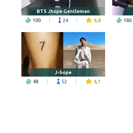
BTS Jhope Gentleman
100
24
6,8
180
J-hope
48
52
6,1