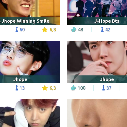
 Jhope Winning Smile
J-Hope Bts
60
6,8
48
42
Jhope
Jhope
13
6,3
100
37