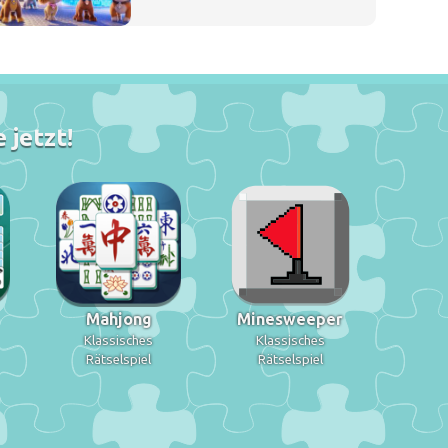
 jetzt!
Mahjong
Minesweeper
Klassisches
Klassisches
Rätselspiel
Rätselspiel