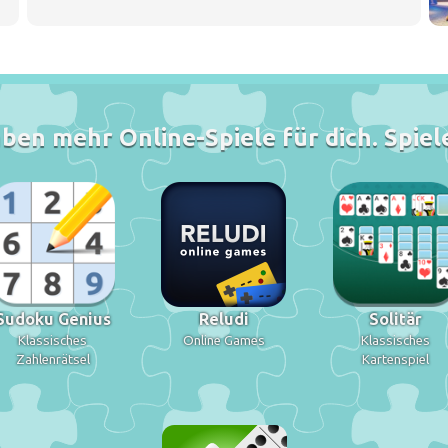
ben mehr Online-Spiele für dich. Spiele
Sudoku Genius
Reludi
Solitär
Klassisches
Online Games
Klassisches
Zahlenrätsel
Kartenspiel