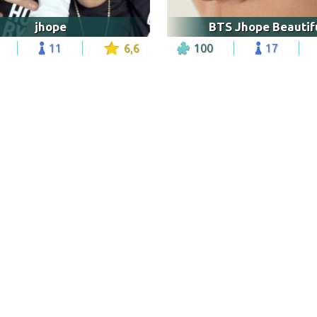
jhope
BTS Jhope Beautif
11
6,6
100
17