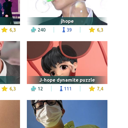
jhope
6,3
240
39
6,3
J-hope dynamite puzzle
6,3
12
111
7,4