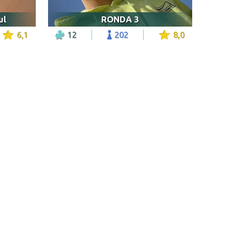
ul
RONDA 3
6,1
12
202
8,0