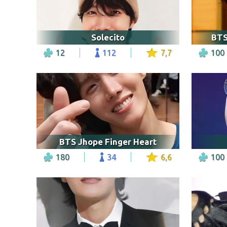
Solecito
BTS
12
112
7,7
100
BTS Jhope Finger Heart
180
34
6,6
100