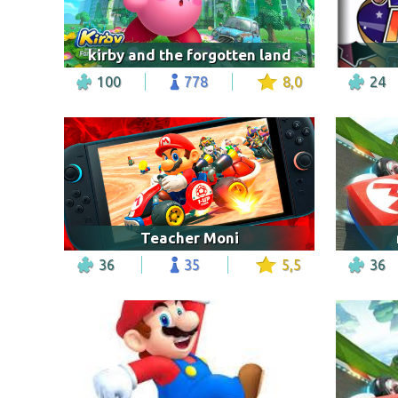
kirby and the forgotten land
100
778
8,0
24
Teacher Moni
36
35
5,5
36