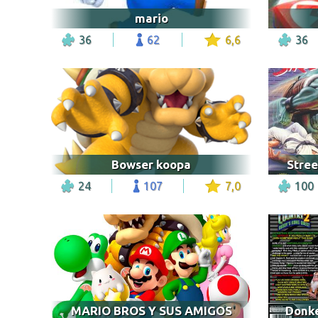
mario
36
62
6,6
36
Bowser koopa
Stree
24
107
7,0
100
MARIO BROS Y SUS AMIGOS