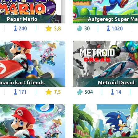
Paper Mario
Aufgeregt Super Ma
240
5,8
30
1020
mario kart friends
Metroid Dread
171
7,5
504
14