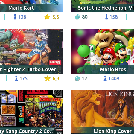
Mario Kart
138
5,6
80
158
t Fighter 2 Turbo Cover
Mario Bros
175
6,3
12
1409
Donkey Kong Country 2 Cover
Lion King Cover