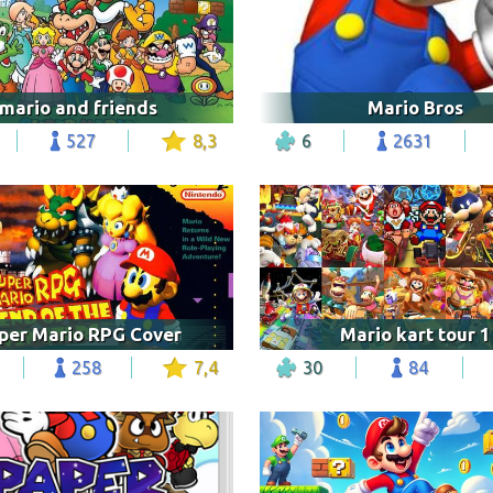
mario and friends
Mario Bros
527
8,3
6
2631
per Mario RPG Cover
Mario kart tour 1
258
7,4
30
84