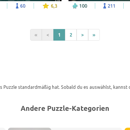
60
6,3
100
211
«
<
1
2
>
»
as Puzzle standardmäßig hat. Sobald du es auswählst, kannst 
Andere Puzzle-Kategorien