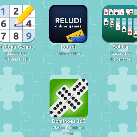
Sudoku Genius
Reludi
Solitär
Klassisches
Online Games
Klassisches
Zahlenrätsel
Kartenspiel
Dominoes 365
Classic Dominoes
Game