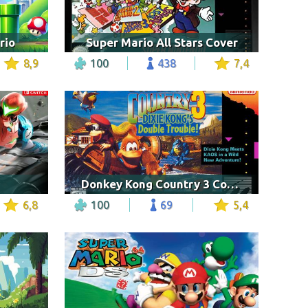
rio
Super Mario All Stars Cover
8,9
100
438
7,4
Donkey Kong Country 3 Cover
6,8
100
69
5,4