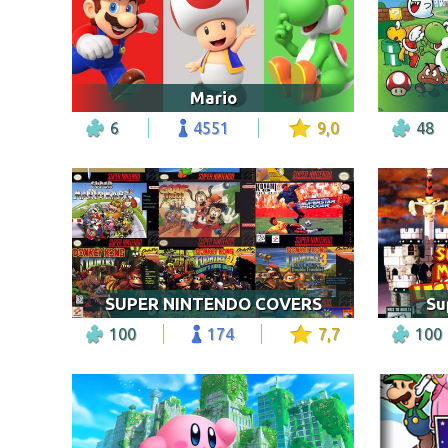
Mario
6
4551
9,0
48
SUPER NINTENDO COVERS
Su
100
174
7,7
100