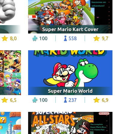
Super Mario Kart Cover
8,0
100
558
9,7
Super Mario World
6,5
100
237
6,9