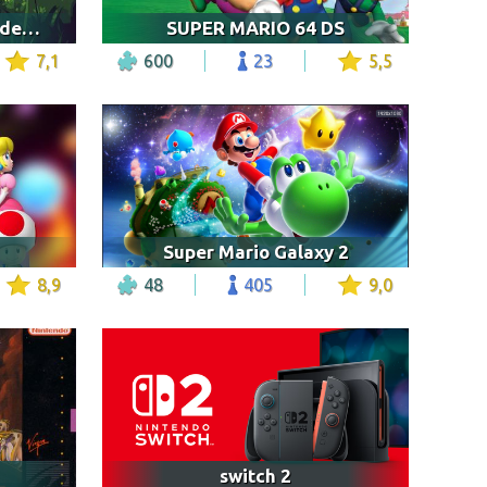
Sonic the Hedgehog, Videospiel
SUPER MARIO 64 DS
7,1
600
23
5,5
Super Mario Galaxy 2
8,9
48
405
9,0
switch 2