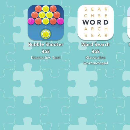
Bubble Shooter
Word Search
365
365
Klassisches Spiel
Klassisches
Wortsuchspiel