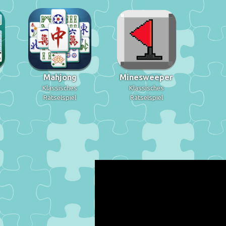
Mahjong
Minesweeper
Klassisches
Klassisches
Rätselspiel
Rätselspiel