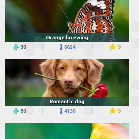
Orange lacewing
30
6624
9
Romantic dog
80
4130
9