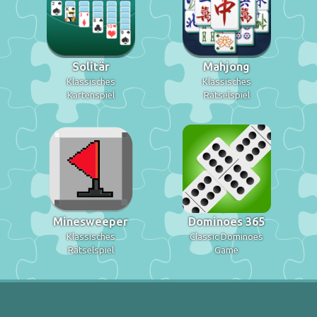
Solitär
Mahjong
Klassisches
Klassisches
Kartenspiel
Rätselspiel
Minesweeper
Dominoes 365
Klassisches
Classic Dominoes
Rätselspiel
Game