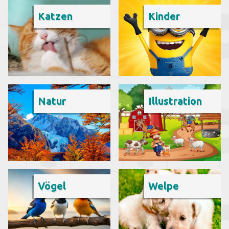
Katzen
Kinder
Natur
Illustration
Vögel
Welpe