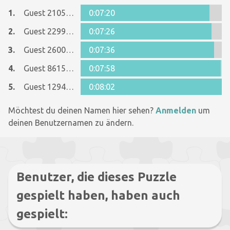
1.
Guest 21053273
0:07:20
2.
Guest 22998503
0:07:26
3.
Guest 26005481
0:07:36
4.
Guest 8615090
0:07:58
5.
Guest 12944197
0:08:02
Möchtest du deinen Namen hier sehen?
Anmelden
um
deinen Benutzernamen zu ändern.
Benutzer, die dieses Puzzle
gespielt haben, haben auch
gespielt: