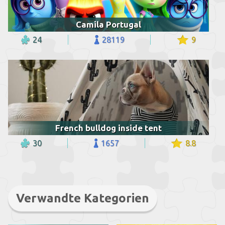
Camila Portugal
24
28119
9
French bulldog inside tent
30
1657
8.8
Verwandte Kategorien