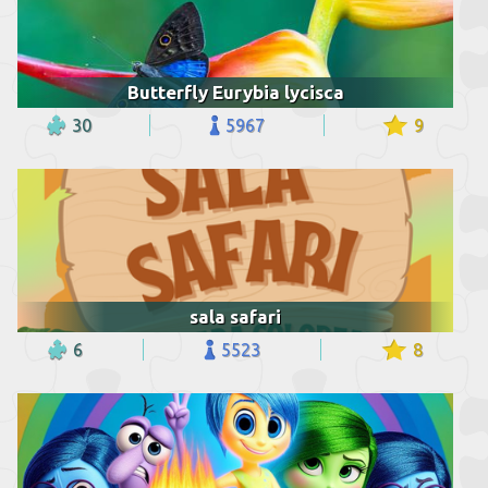
Butterfly Eurybia lycisca
30
5967
9
sala safari
6
5523
8