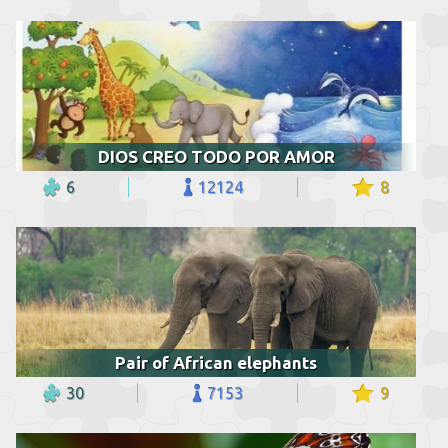
DIOS CREO TODO POR AMOR
6
12124
8
Pair of African elephants
30
7153
9