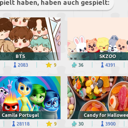
pielt haben, haben auch gespielt:
BTS
SKZOO
2083
9
36
4391
Camila Portugal
Candy for Hallowe
28118
9
30
3900