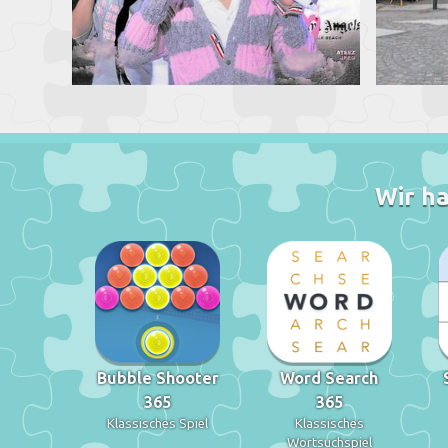
Wir ha
Bubble Shooter
Word Search
365
365
Klassisches Spiel
Klassisches
Wortsuchspiel