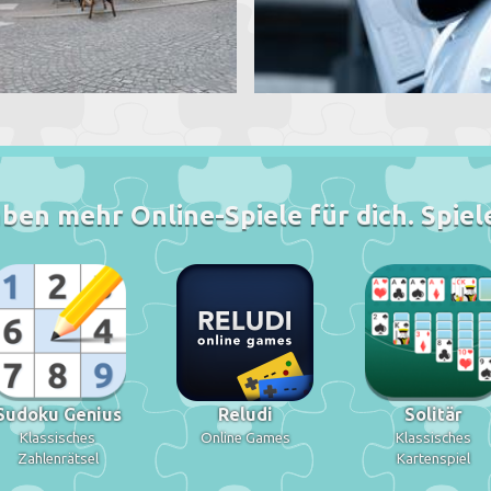
ben mehr Online-Spiele für dich. Spiele
Sudoku Genius
Reludi
Solitär
Klassisches
Online Games
Klassisches
Zahlenrätsel
Kartenspiel