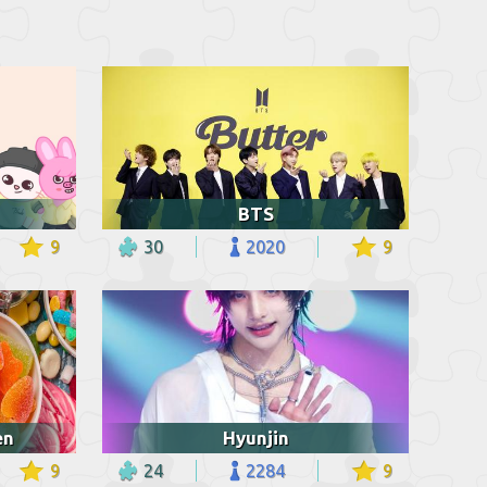
BTS
9
30
2020
9
en
Hyunjin
9
24
2284
9