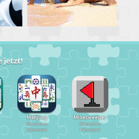
 jetzt!
Mahjong
Minesweeper
Klassisches
Klassisches
Rätselspiel
Rätselspiel