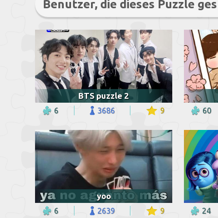
Benutzer, die dieses Puzzle ges
BTS puzzle 2
6
3686
9
60
yoo
6
2639
9
24