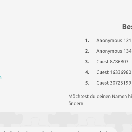
Bes
1.
2.
3.
Guest 8786803
4.
Guest 16336960
n
5.
Guest 30725199
Möchtest du deinen Namen hi
ändern.