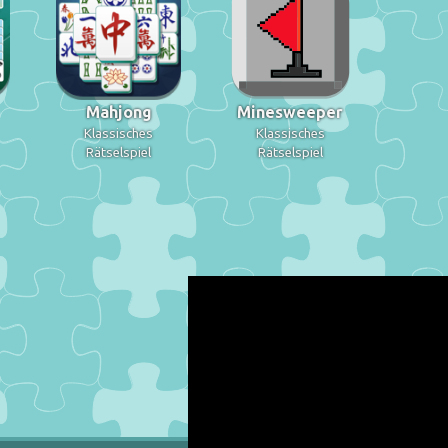
Mahjong
Minesweeper
Klassisches
Klassisches
Rätselspiel
Rätselspiel