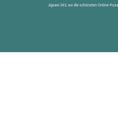
Jigsaw 365, wo die schönsten Online-Puzzl
© 2016-2020 Appgeneration. All Ri