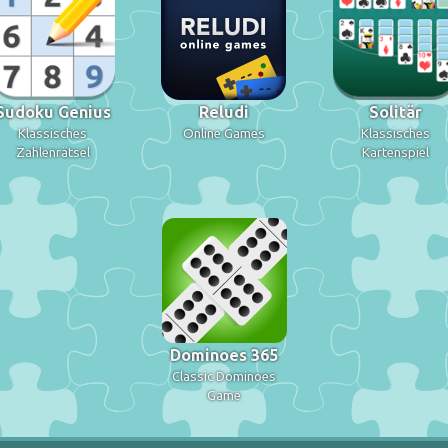
Sudoku Genius
Reludi
Solitär
Klassisches
Online Games
Klassisches
Zahlenrätsel
Kartenspiel
Dominoes 365
Classic Dominoes
Game