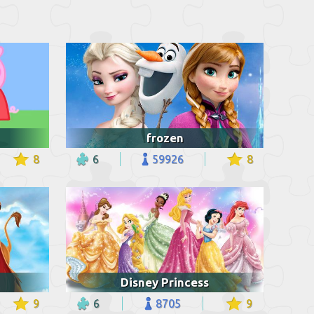
frozen
8
6
59926
8
Disney Princess
9
6
8705
9