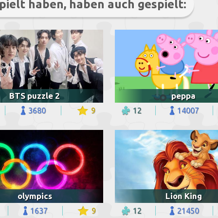
pielt haben, haben auch gespielt:
BTS puzzle 2
peppa
3680
9
12
14007
olympics
Lion King
1637
9
12
21450