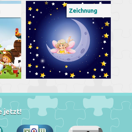
g
Zeichnung
 jetzt!