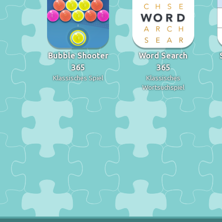
Bubble Shooter
Word Search
365
365
Klassisches Spiel
Klassisches
Wortsuchspiel