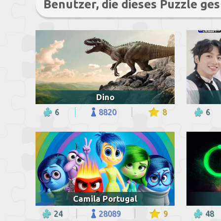
Benutzer, die dieses Puzzle ges
Dino
6
8820
8
6
Camila Portugal
24
28089
9
48