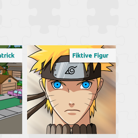
trick
Fiktive Figur