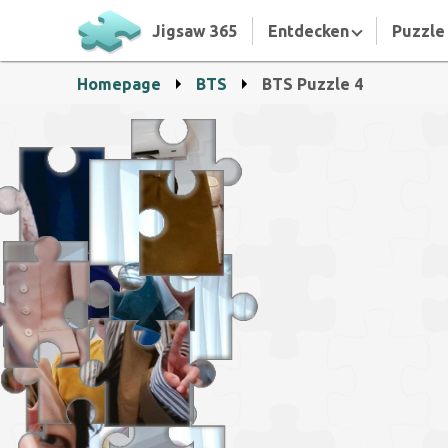
Jigsaw 365
Entdecken
Puzzle 
Homepage
BTS
BTS Puzzle 4