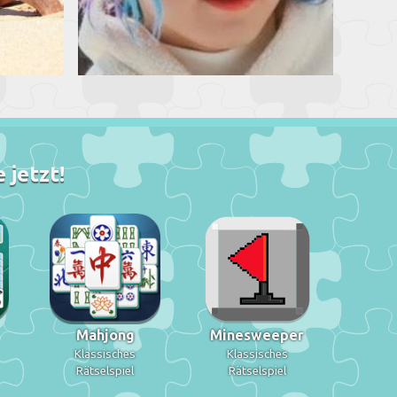
 jetzt!
Mahjong
Minesweeper
Klassisches
Klassisches
Rätselspiel
Rätselspiel