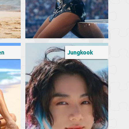
en
Jungkook