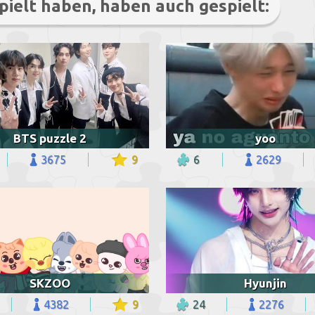
pielt haben, haben auch gespielt:
BTS puzzle 2
yoo
3675
9
6
2629
SKZOO
Hyunjin
4382
9
24
2276