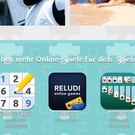
ben mehr Online-Spiele für dich. Spiele
Sudoku Genius
Reludi
Solitär
Klassisches
Online Games
Klassisches
Zahlenrätsel
Kartenspiel