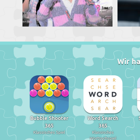
Wir ha
Bubble Shooter
Word Search
365
365
Klassisches Spiel
Klassisches
Wortsuchspiel