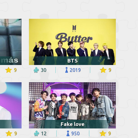
BTS
9
30
2019
9
Fake love
9
12
950
9