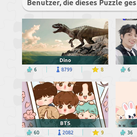
Benutzer, die dieses Puzzle ges
Dino
6
8799
8
6
BTS
60
2082
9
36