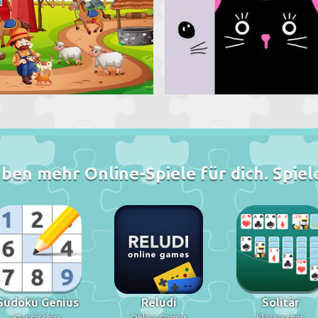
ben mehr Online-Spiele für dich. Spiele
Sudoku Genius
Reludi
Solitär
Klassisches
Online Games
Klassisches