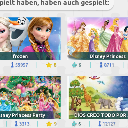
pielt haben, haben auch gespielt:
frozen
Disney Princess
59957
8
6
8711
isney Princess Party
3313
9
6
12127