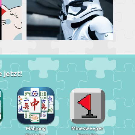
 jetzt!
Mahjong
Minesweeper
Klassisches
Klassisches