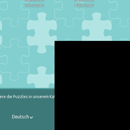
Rätselspiel
Rätselspiel
ere die Puzzles in unserem Katalog heraus.
Deutsch