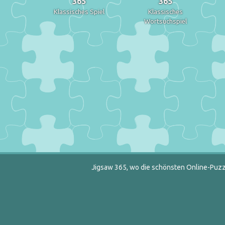
365
365
Klassisches Spiel
Klassisches
Wortsuchspiel
Jigsaw 365, wo die schönsten Online-Puzzl