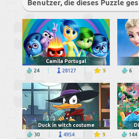
Benutzer, die dieses Puzzle ges
Camila Portugal
24
28127
9
6
Duck in witch costume
D
30
4954
9
144