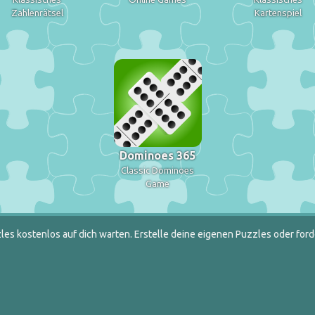
Zahlenrätsel
Kartenspiel
Dominoes 365
Classic Dominoes
Game
es kostenlos auf dich warten. Erstelle deine eigenen Puzzles oder ford