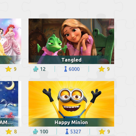
Tangled
9
12
6000
9
DIOS CREO TODO POR AMOR
Happy Minion
8
100
5327
9