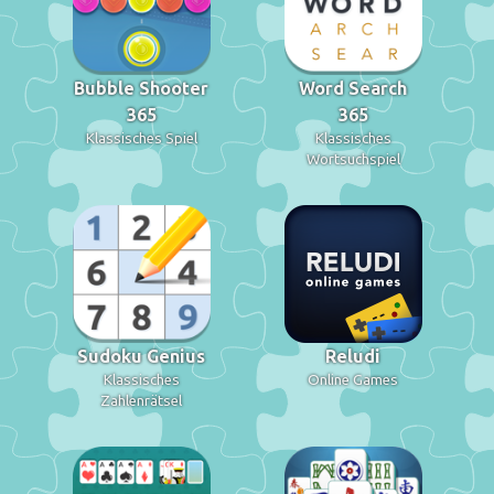
Bubble Shooter
Word Search
365
365
Klassisches Spiel
Klassisches
Wortsuchspiel
Sudoku Genius
Reludi
Klassisches
Online Games
Zahlenrätsel