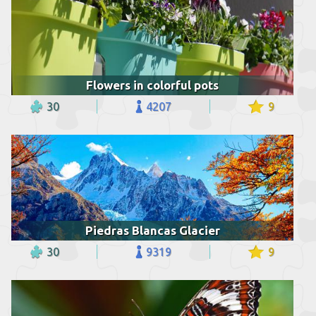
Flowers in colorful pots
30
4207
9
Piedras Blancas Glacier
30
9319
9