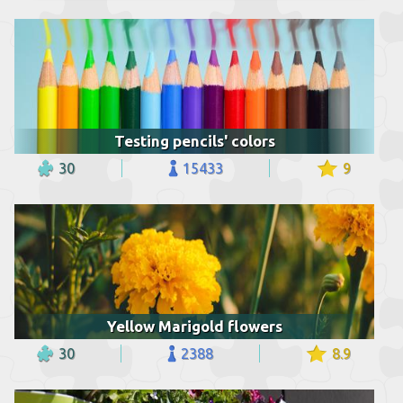
Testing pencils' colors
30
15433
9
Yellow Marigold flowers
30
2388
8.9