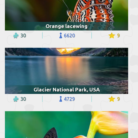
Orange lacewing
30
6620
9
Glacier National Park, USA
30
4729
9