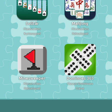
Solitär
Mahjong
Klassisches
Klassisches
Kartenspiel
Rätselspiel
Minesweeper
Dominoes 365
Klassisches
Classic Dominoes
Rätselspiel
Game