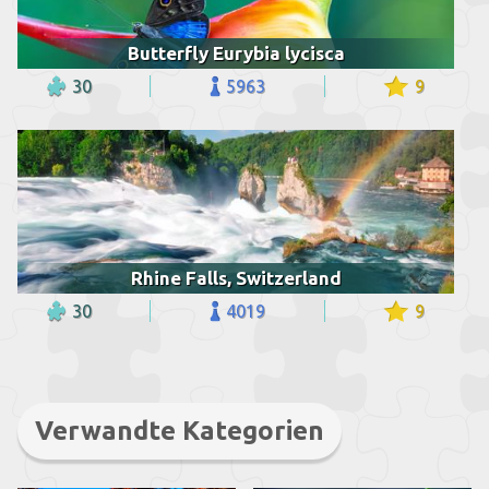
Butterfly Eurybia lycisca
30
5963
9
Rhine Falls, Switzerland
30
4019
9
Verwandte Kategorien