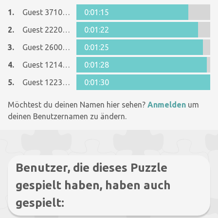
1.
Guest 37103304
0:01:15
2.
Guest 22201278
0:01:22
3.
Guest 26005481
0:01:25
4.
Guest 12146329
0:01:28
5.
Guest 12237642
0:01:30
Möchtest du deinen Namen hier sehen?
Anmelden
um
deinen Benutzernamen zu ändern.
Benutzer, die dieses Puzzle
gespielt haben, haben auch
gespielt: