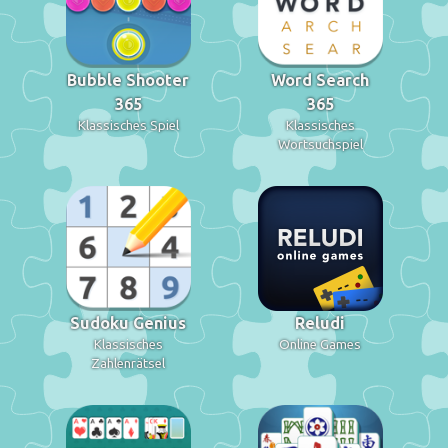
Bubble Shooter
Word Search
365
365
Klassisches Spiel
Klassisches
Wortsuchspiel
Sudoku Genius
Reludi
Klassisches
Online Games
Zahlenrätsel