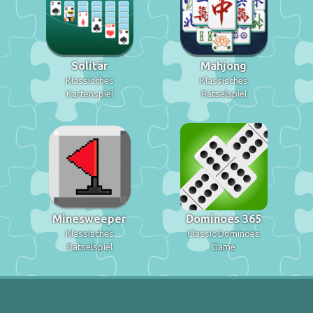
Solitär
Mahjong
Klassisches
Klassisches
Kartenspiel
Rätselspiel
Minesweeper
Dominoes 365
Klassisches
Classic Dominoes
Rätselspiel
Game