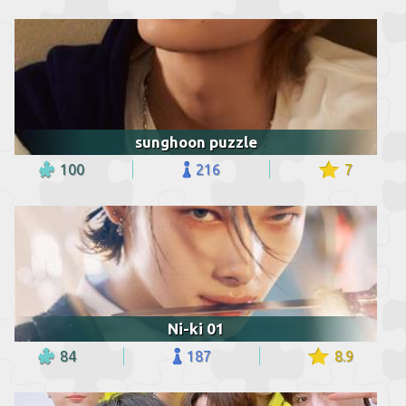
sunghoon puzzle
100
216
7
Ni-ki 01
84
187
8.9