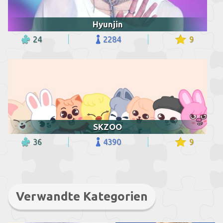
Hyunjin
24
2284
9
SKZOO
36
4390
9
Verwandte Kategorien