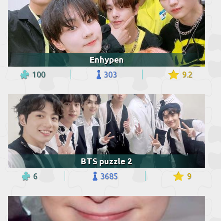
Enhypen
100
303
9.2
BTS puzzle 2
6
3685
9