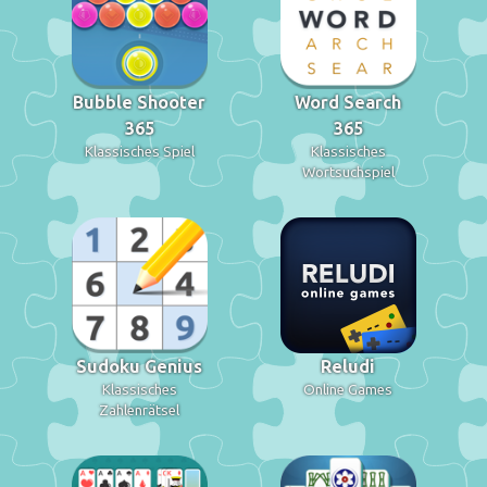
Bubble Shooter
Word Search
365
365
Klassisches Spiel
Klassisches
Wortsuchspiel
Sudoku Genius
Reludi
Klassisches
Online Games
Zahlenrätsel