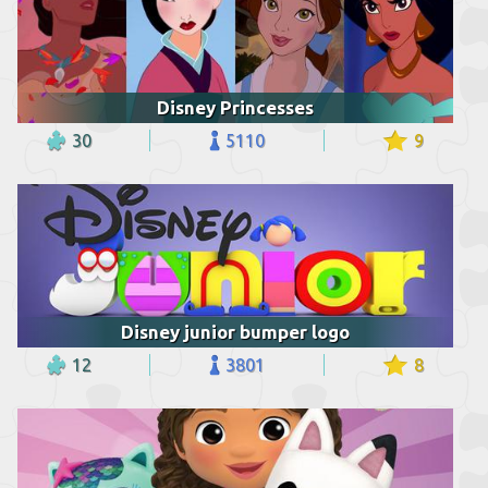
Disney Princesses
30
5110
9
Disney junior bumper logo
12
3801
8