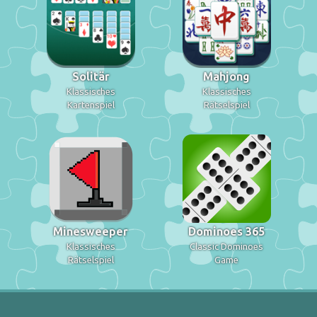
Solitär
Mahjong
Klassisches
Klassisches
Kartenspiel
Rätselspiel
Minesweeper
Dominoes 365
Klassisches
Classic Dominoes
Rätselspiel
Game