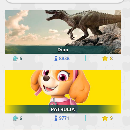
Dino
6
8838
8
PATRULIA
6
9771
9