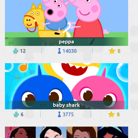
peppa
12
14030
8
baby shark
6
3775
8