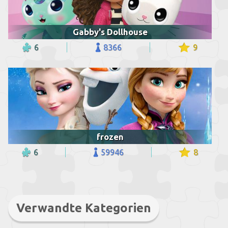
Gabby's Dollhouse
6
8366
9
frozen
6
59946
8
Verwandte Kategorien