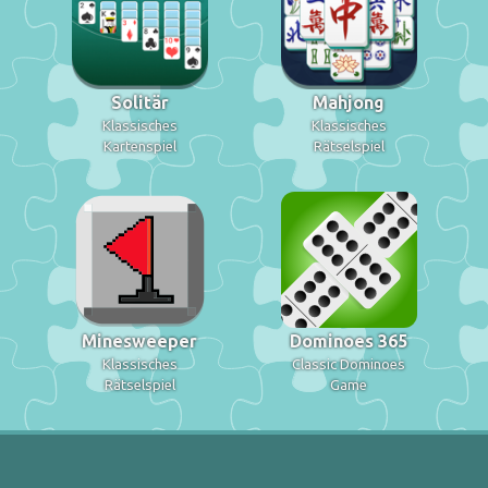
Solitär
Mahjong
Klassisches
Klassisches
Kartenspiel
Rätselspiel
Minesweeper
Dominoes 365
Klassisches
Classic Dominoes
Rätselspiel
Game