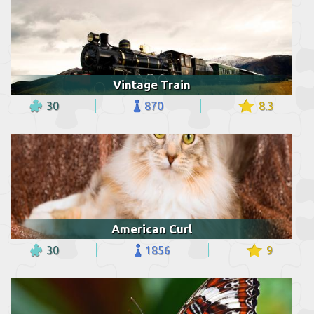
Vintage Train
30
870
8.3
American Curl
30
1856
9