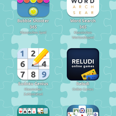
Bubble Shooter
Word Search
365
365
Klassisches Spiel
Klassisches
Wortsuchspiel
Sudoku Genius
Reludi
Klassisches
Online Games
Zahlenrätsel