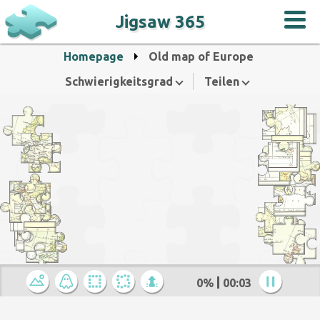
Jigsaw 365
Homepage
Old map of Europe
Schwierigkeitsgrad
Teilen
0%
00:04