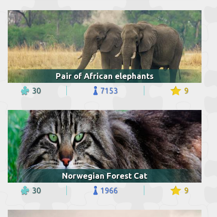
Pair of African elephants
30
7153
9
Norwegian Forest Cat
30
1966
9