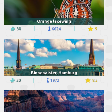
Orange lacewing
30
6624
9
Binnenalster, Hamburg
30
1972
8.5