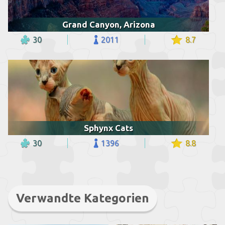
Grand Canyon, Arizona
30
2011
8.7
Sphynx Cats
30
1396
8.8
Verwandte Kategorien