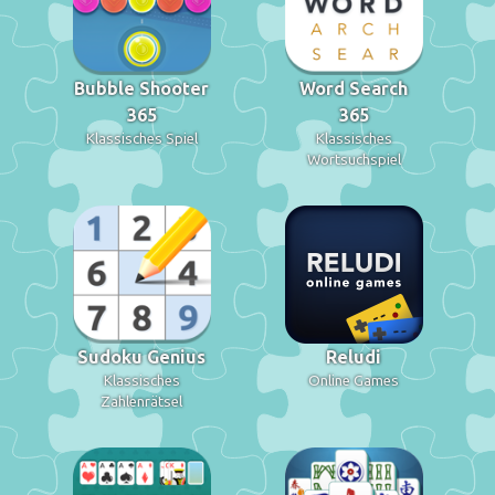
Bubble Shooter
Word Search
365
365
Klassisches Spiel
Klassisches
Wortsuchspiel
Sudoku Genius
Reludi
Klassisches
Online Games
Zahlenrätsel