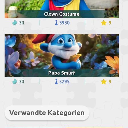
Clown Costume
30
3930
9
Papa Smurf
30
5295
9
Verwandte Kategorien