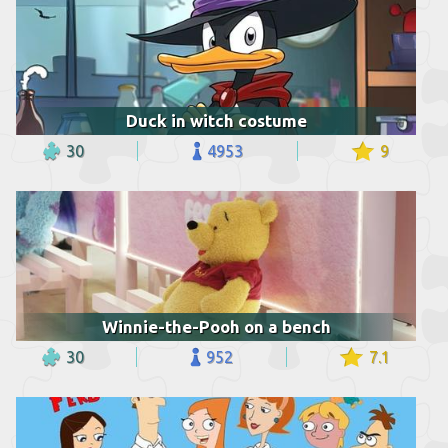
Duck in witch costume
30
4953
9
Winnie-the-Pooh on a bench
30
952
7.1