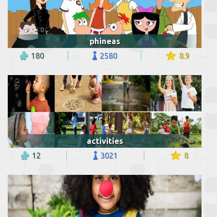
phineas
180
2580
8.9
activities
12
3021
8