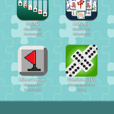
Solitär
Mahjong
Klassisches
Klassisches
Kartenspiel
Rätselspiel
Minesweeper
Dominoes 365
Klassisches
Classic Dominoes
Rätselspiel
Game