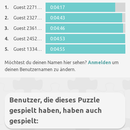
1.
Guest 22715605
0:04:17
2.
Guest 23276056
0:04:43
3.
Guest 23619784
0:04:46
4.
Guest 24526380
0:04:53
5.
Guest 13345764
0:04:55
Möchtest du deinen Namen hier sehen?
Anmelden
um
deinen Benutzernamen zu ändern.
Benutzer, die dieses Puzzle
gespielt haben, haben auch
gespielt: