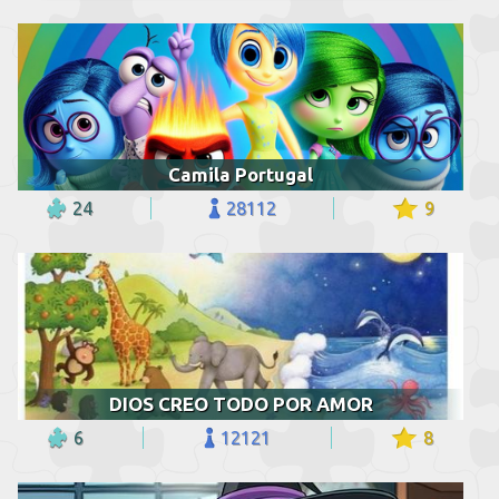
Camila Portugal
24
28112
9
DIOS CREO TODO POR AMOR
6
12121
8