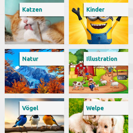
Katzen
Kinder
Natur
Illustration
Vögel
Welpe