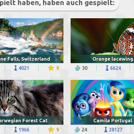
pielt haben, haben auch gespielt:
ne Falls, Switzerland
Orange lacewing
4021
9
30
6624
orwegian Forest Cat
Camila Portugal
1966
9
24
28127