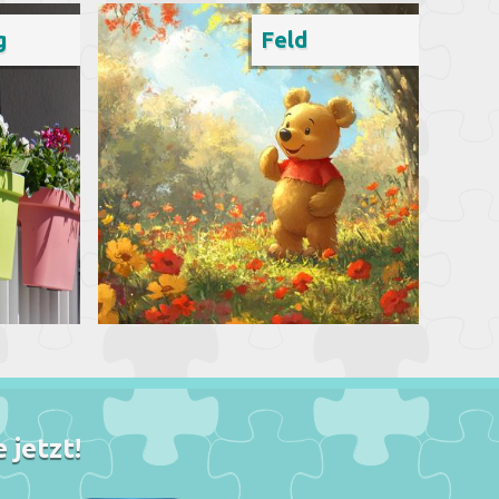
g
Feld
 jetzt!