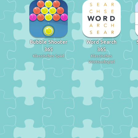
Bubble Shooter
Word Search
365
365
Klassisches Spiel
Klassisches
Wortsuchspiel