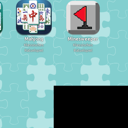
Mahjong
Minesweeper
Klassisches
Klassisches
Rätselspiel
Rätselspiel