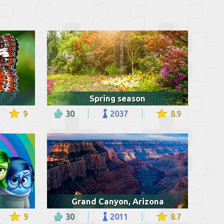
Spring season
9
30
2037
8.9
Grand Canyon, Arizona
9
30
2011
8.7