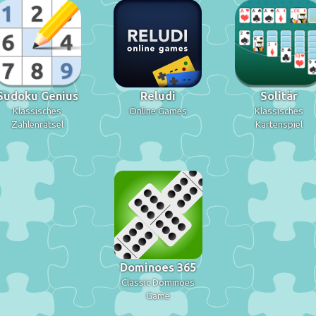
Sudoku Genius
Reludi
Solitär
Klassisches
Online Games
Klassisches
Zahlenrätsel
Kartenspiel
Dominoes 365
Classic Dominoes
Game