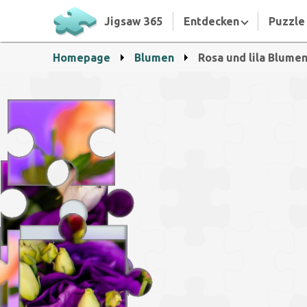
Jigsaw 365
Entdecken
Puzzle 
Homepage
Blumen
Rosa und lila Blume