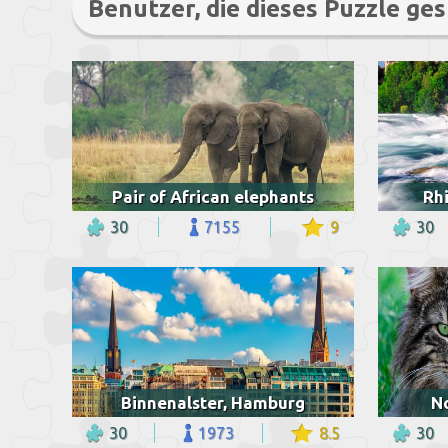
Benutzer, die dieses Puzzle ges
Pair of African elephants
Rhi
30
7155
9
30
Binnenalster, Hamburg
N
30
1973
8.5
30