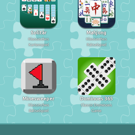
Solitär
Mahjong
Klassisches
Klassisches
Kartenspiel
Rätselspiel
Minesweeper
Dominoes 365
Klassisches
Classic Dominoes
Rätselspiel
Game