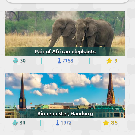
Pair of African elephants
30
7153
9
Binnenalster, Hamburg
30
1972
8.5