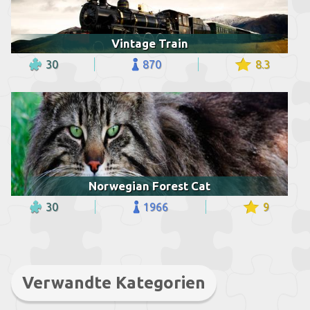
Vintage Train
30
870
8.3
Norwegian Forest Cat
30
1966
9
Verwandte Kategorien