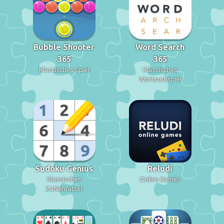
Bubble Shooter
Word Search
365
365
Klassisches Spiel
Klassisches
Wortsuchspiel
Sudoku Genius
Reludi
Klassisches
Online Games
Zahlenrätsel