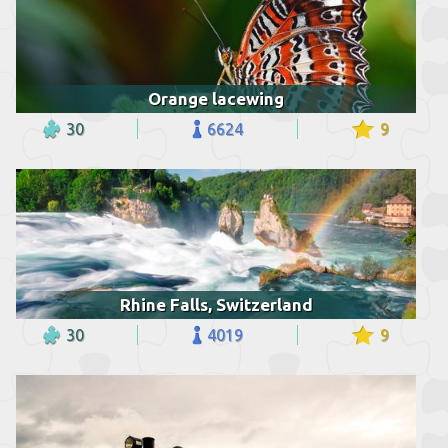
Orange lacewing
30
6624
9
Rhine Falls, Switzerland
30
4019
9