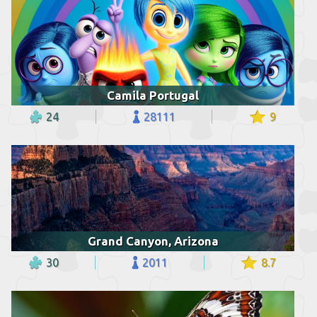
Camila Portugal
24
28111
9
Grand Canyon, Arizona
30
2011
8.7