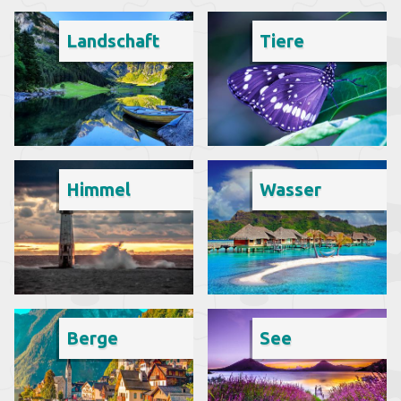
Landschaft
Tiere
Himmel
Wasser
Berge
See