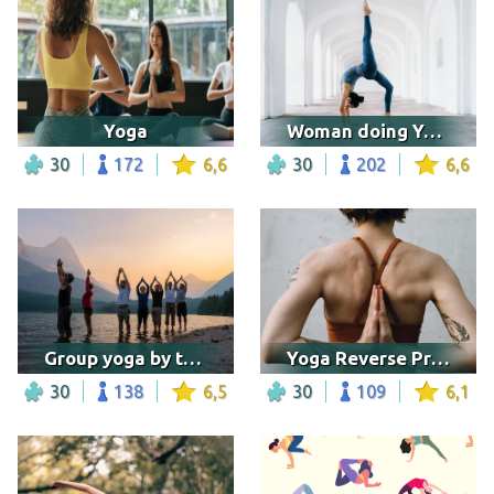
Yoga
Woman doing Yoga
30
172
6,6
30
202
6,6
Group yoga by the lake
Yoga Reverse Prayer Pose
30
138
6,5
30
109
6,1