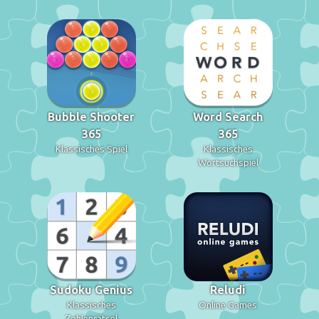
Bubble Shooter
Word Search
365
365
Klassisches Spiel
Klassisches
Wortsuchspiel
Sudoku Genius
Reludi
Klassisches
Online Games
Zahlenrätsel