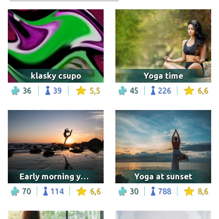
klasky csupo
Yoga time
36
39
5,5
45
226
6,6
Early morning yoga on the beach
Yoga at sunset
70
114
6,6
30
788
8,6