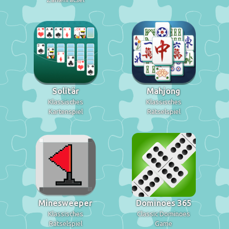
Solitär
Mahjong
Klassisches
Klassisches
Kartenspiel
Rätselspiel
Minesweeper
Dominoes 365
Klassisches
Classic Dominoes
Rätselspiel
Game