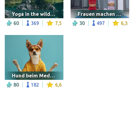
Yoga in the wilderness
Frauen machen Yoga
60
369
7,5
30
497
6,3
Hund beim Meditieren
80
182
6,6