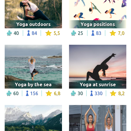
Yoga outdoors
Yoga positions
40
84
5,5
25
83
7,0
Yoga by the sea
Yoga at sunrise
60
156
6,8
30
330
8,2