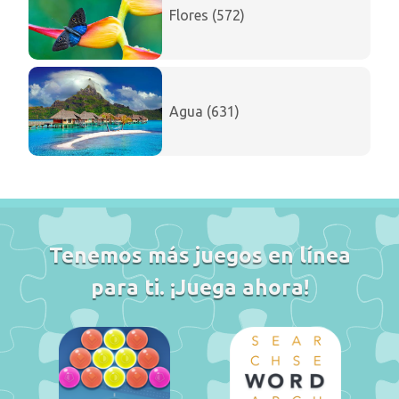
Flores (572)
Agua (631)
Tenemos más juegos en línea
para ti. ¡Juega ahora!