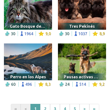
Gato Bosque de Noruega
Tres Pekinés
30
1964
9,0
30
1037
8,9
Perro en los Alpes
Pausas activas ACO
60
496
8,3
24
514
9,2
«
<
1
2
3
4
5
>
»