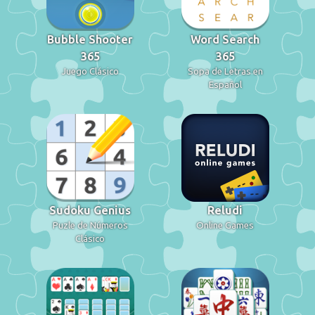
Bubble Shooter
Word Search
365
365
Juego Clásico
Sopa de Letras en
Español
Sudoku Genius
Reludi
Puzle de Números
Online Games
Clásico