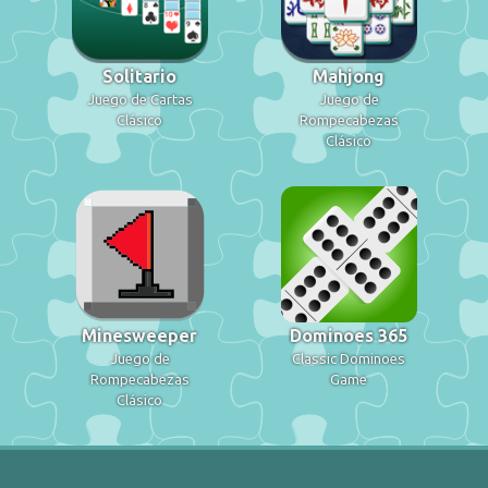
Solitario
Mahjong
Juego de Cartas
Juego de
Clásico
Rompecabezas
Clásico
Minesweeper
Dominoes 365
Juego de
Classic Dominoes
Rompecabezas
Game
Clásico