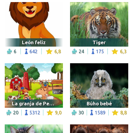
León feliz
Tiger
6
642
6,8
24
175
6,3
La granja de Pepito
Búho bebé
20
5312
9,0
30
1589
8,8