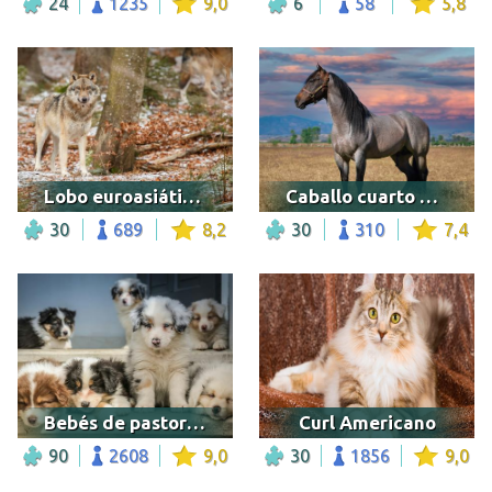
24
1235
9,0
6
58
5,8
Lobo euroasiático en un bosque bávaro
Caballo cuarto de milla al atardecer
30
689
8,2
30
310
7,4
Bebés de pastor australiano
Curl Americano
90
2608
9,0
30
1856
9,0