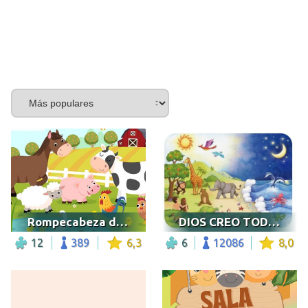
Rompecabeza de animales
DIOS CREO TODO POR AMOR
12
389
6,3
6
12086
8,0