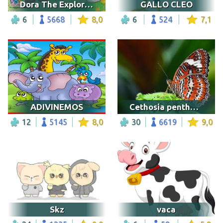
Dora The Explorer 04
GALLO CLEO
6
5668
8,0
6
524
7,1
ADIVINEMOS
Cethosia penthesilea
12
5145
8,0
30
6619
9,0
Skz
vaca