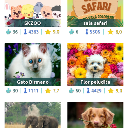
SKZOO
sala safari
36
4383
9,0
6
5506
8,0
Gato Birmano
Flor peludita
30
1111
7,7
60
4429
9,0