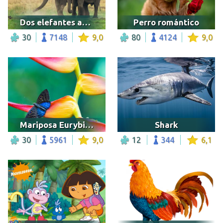
Dos elefantes africanos
Perro romántico
30
7148
9,0
80
4124
9,0
Mariposa Eurybia lycisca
Shark
30
5961
9,0
12
344
6,1