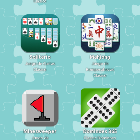
Clásico
Solitario
Mahjong
Juego de Cartas
Juego de
Clásico
Rompecabezas
Clásico
Minesweeper
Dominoes 365
Juego de
Classic Dominoes