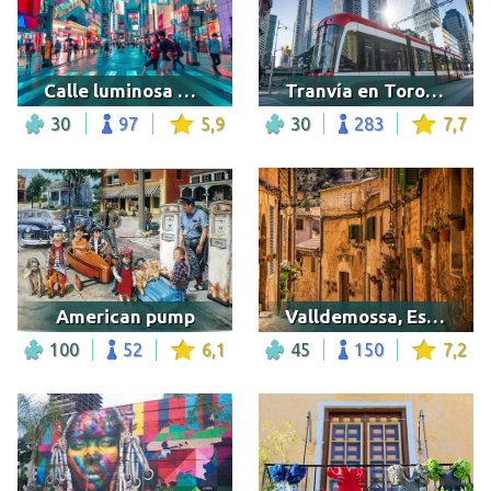
Calle luminosa en Tokio
Tranvía en Toronto
30
97
5,9
30
283
7,7
American pump
Valldemossa, España
100
52
6,1
45
150
7,2