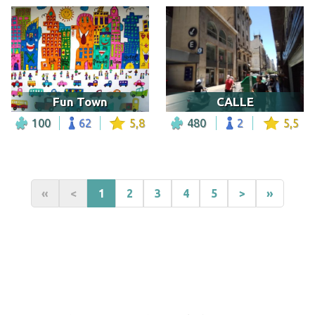
Fun Town
CALLE
100
62
5,8
480
2
5,5
«
<
1
2
3
4
5
>
»