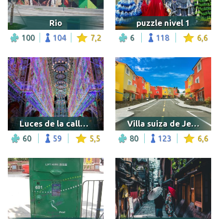
Rio
puzzle nivel 1
100
104
7,2
6
118
6,6
Luces de la calle durante las Fallas
Villa suiza de Jeju, Corea del Sur
60
59
5,5
80
123
6,6