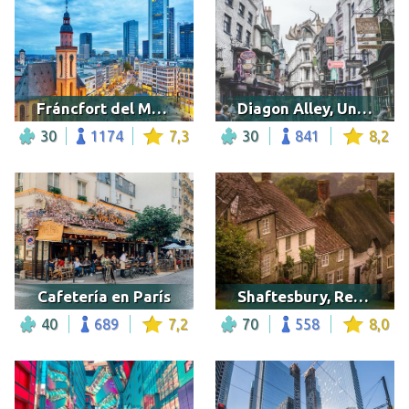
Fráncfort del Meno
Diagon Alley, Universal Orlando Resort
30
1174
7,3
30
841
8,2
Cafetería en París
Shaftesbury, Reino Unido
40
689
7,2
70
558
8,0