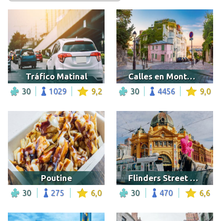
Tráfico Matinal
Calles en Montmartre
30
1029
9,2
30
4456
9,0
Poutine
Flinders Street Station, Melbourne
30
275
6,0
30
470
6,6