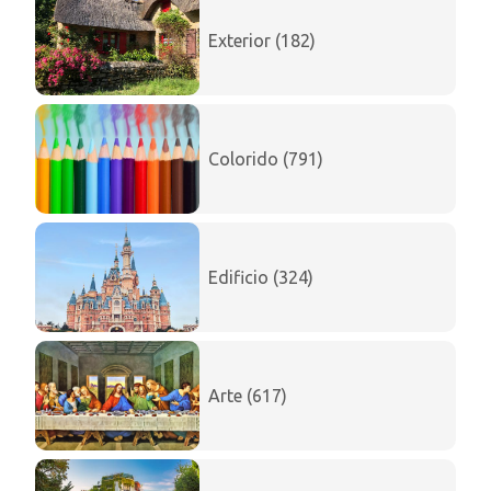
Exterior (182)
Colorido (791)
Edificio (324)
Arte (617)