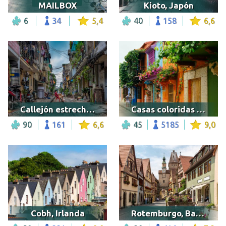
MAILBOX
Kioto, Japón
6
34
5,4
40
158
6,6
Callejón estrecho en Hanoi
Casas coloridas en Cartagena
90
161
6,6
45
5185
9,0
Cobh, Irlanda
Rotemburgo, Baviera