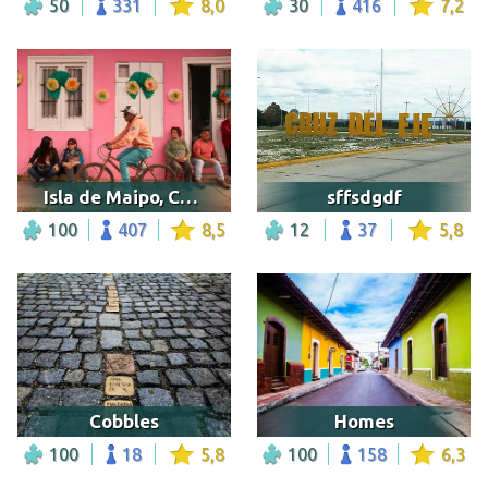
50
331
8,0
30
416
7,2
Isla de Maipo, Chile
sffsdgdf
100
407
8,5
12
37
5,8
Cobbles
Homes
100
18
5,8
100
158
6,3