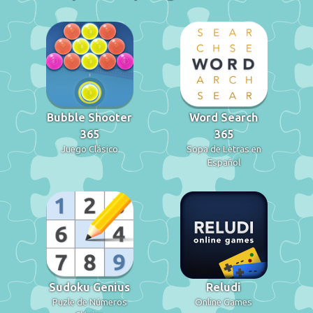
Bubble Shooter
Word Search
365
365
Juego Clásico
Sopa de Letras en
Español
Sudoku Genius
Reludi
Puzle de Números
Online Games