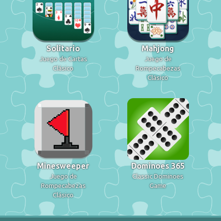
Solitario
Mahjong
Juego de Cartas
Juego de
Clásico
Rompecabezas
Clásico
Minesweeper
Dominoes 365
Juego de
Classic Dominoes
Rompecabezas
Game
Clásico