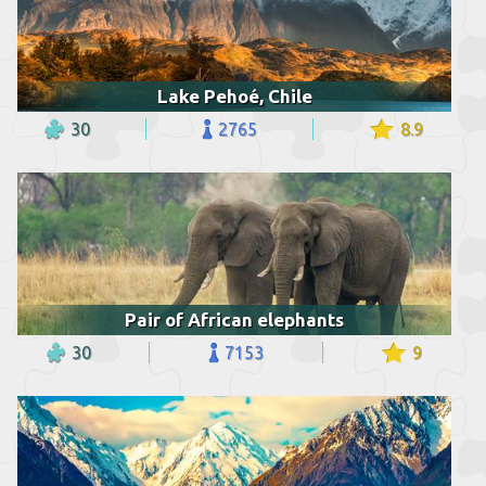
Lake Pehoé, Chile
30
2765
8.9
Pair of African elephants
30
7153
9