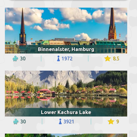
Binnenalster, Hamburg
30
1972
8.5
Lower Kachura Lake
30
3921
9