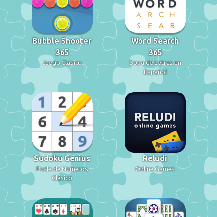
Bubble Shooter
Word Search
365
365
Juego Clásico
Sopa de Letras en
Español
Sudoku Genius
Reludi
Puzle de Números
Online Games
Clásico