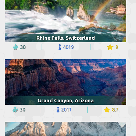
Rhine Falls, Switzerland
30
4019
9
Grand Canyon, Arizona
30
2011
8.7