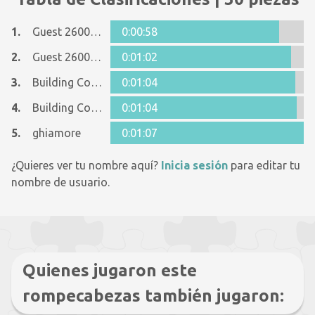
1.
Guest 26005481
0:00:58
2.
Guest 26005481
0:01:02
3.
Building Code Guru
0:01:04
4.
Building Code Guru
0:01:04
5.
ghiamore
0:01:07
¿Quieres ver tu nombre aquí?
Inicia sesión
para editar tu
nombre de usuario.
Quienes jugaron este
rompecabezas también jugaron: