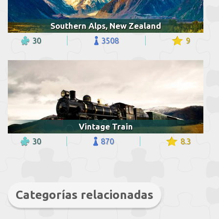
Southern Alps, New Zealand
30
3508
9
Vintage Train
30
870
8.3
Categorías relacionadas