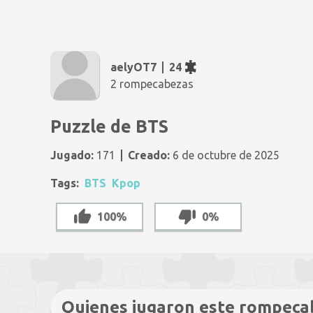
aelyOT7
24
2 rompecabezas
Puzzle de BTS
Jugado:
171
Creado:
6 de octubre de 2025
Tags:
BTS
Kpop
100%
0%
Quienes jugaron este rompeca