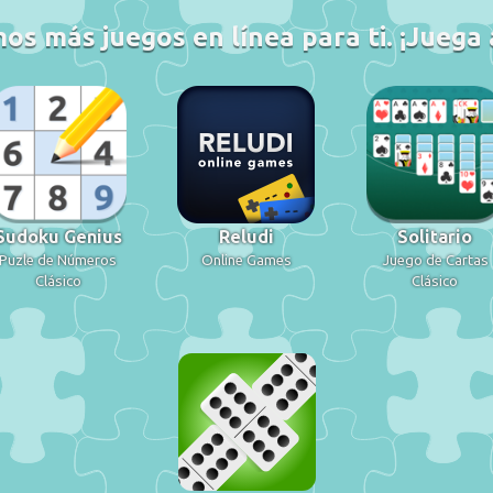
s más juegos en línea para ti. ¡Juega
Sudoku Genius
Reludi
Solitario
Puzle de Números
Online Games
Juego de Cartas
Clásico
Clásico