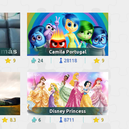
Camila Portugal
9
24
28118
9
Disney Princess
8.3
6
8711
9