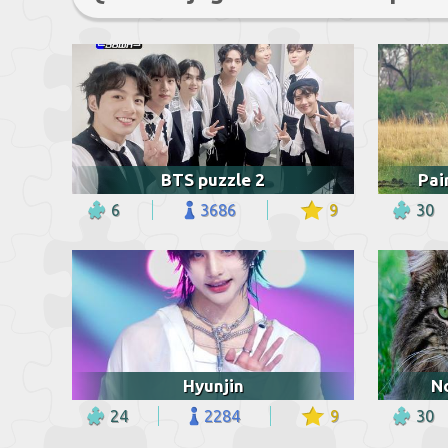
BTS puzzle 2
Pai
6
3686
9
30
Hyunjin
N
24
2284
9
30