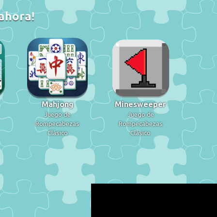
 ahora!
Mahjong
Minesweeper
Juego de
Juego de
Rompecabezas
Rompecabezas
Clásico
Clásico