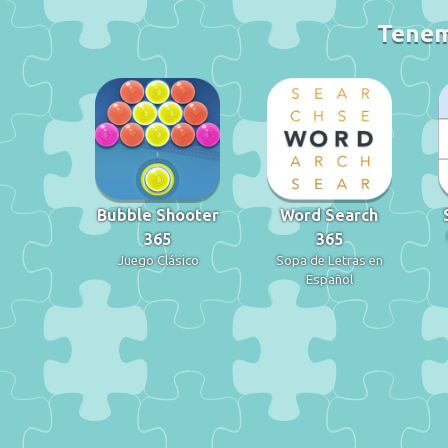
Tenemo
Bubble Shooter
Word Search
365
365
Juego Clásico
Sopa de Letras en
Español