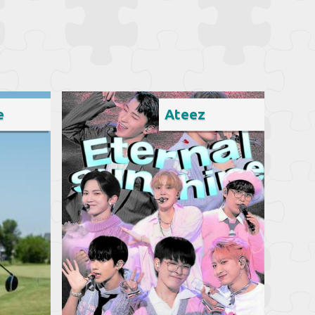
e
Ateez