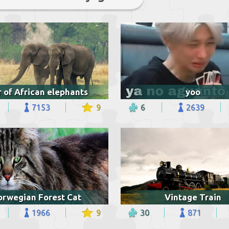
r of African elephants
yoo
7153
9
6
2639
orwegian Forest Cat
Vintage Train
1966
9
30
871