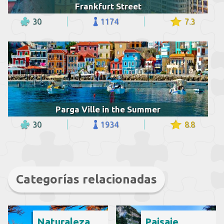
Frankfurt Street
30
1174
7.3
Parga Ville in the Summer
30
1934
8.8
Categorías relacionadas
Naturaleza
Paisaje