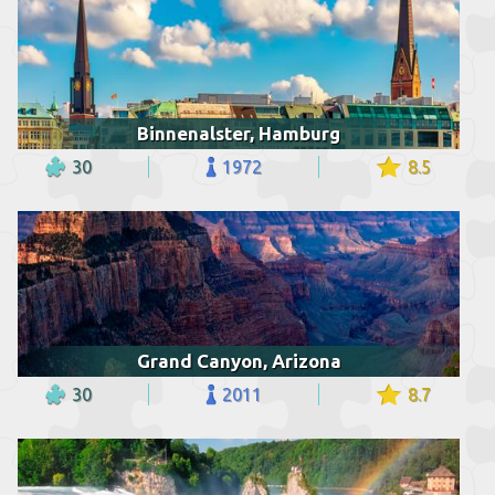
Binnenalster, Hamburg
30
1972
8.5
Grand Canyon, Arizona
30
2011
8.7