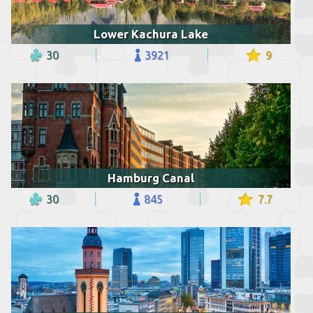
Lower Kachura Lake
30
3921
9
Hamburg Canal
30
845
7.7