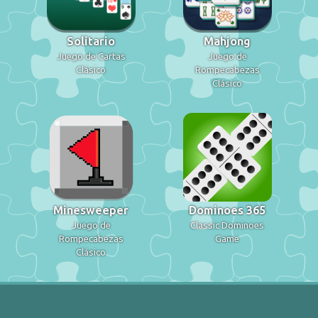
Solitario
Mahjong
Juego de Cartas
Juego de
Clásico
Rompecabezas
Clásico
Minesweeper
Dominoes 365
Juego de
Classic Dominoes
Rompecabezas
Game
Clásico