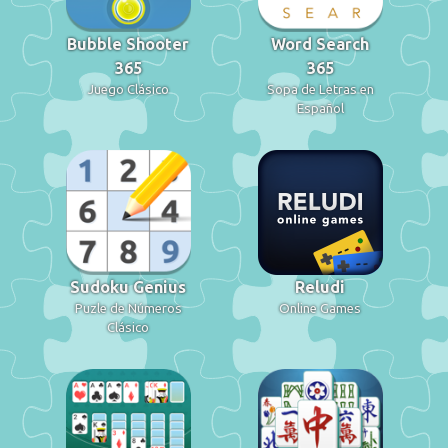
Bubble Shooter
Word Search
365
365
Juego Clásico
Sopa de Letras en
Español
Sudoku Genius
Reludi
Puzle de Números
Online Games
Clásico