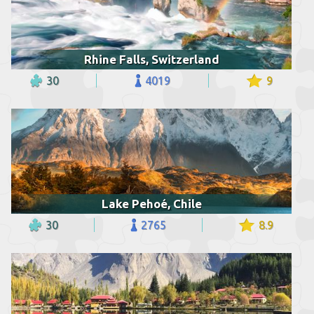
Rhine Falls, Switzerland
30
4019
9
Lake Pehoé, Chile
30
2765
8.9