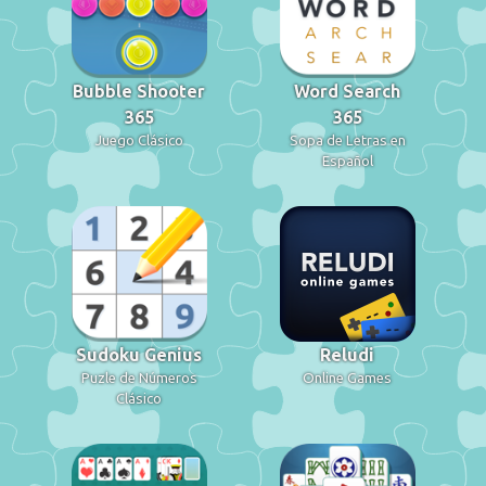
Bubble Shooter
Word Search
365
365
Juego Clásico
Sopa de Letras en
Español
Sudoku Genius
Reludi
Puzle de Números
Online Games
Clásico