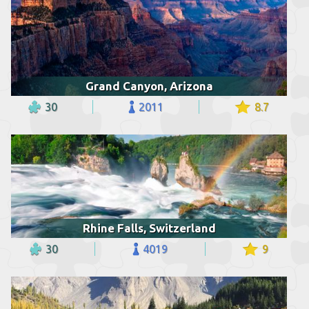
Grand Canyon, Arizona
30
2011
8.7
Rhine Falls, Switzerland
30
4019
9