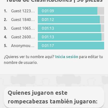
1.
Guest 12237642
0:01:09
2.
Guest 18401272
0:01:12
3.
Guest 10650326
0:01:13
4.
Guest 26005481
0:01:13
5.
Anonymous 1125998
0:01:17
¿Quieres ver tu nombre aquí?
Inicia sesión
para editar tu
nombre de usuario.
Quienes jugaron este
rompecabezas también jugaron: