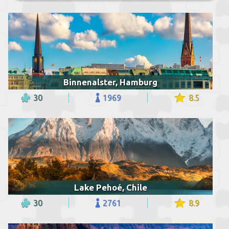
Binnenalster, Hamburg
30
1969
8.5
Lake Pehoé, Chile
30
2761
8.9