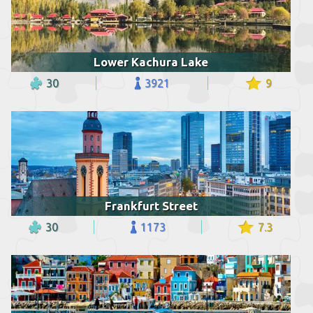
Lower Kachura Lake
30
3921
9
Frankfurt Street
30
1173
7.3