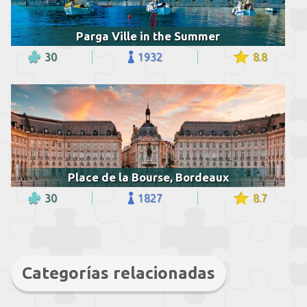
Parga Ville in the Summer
30
1932
8.8
Place de la Bourse, Bordeaux
30
1827
8.7
Categorías relacionadas