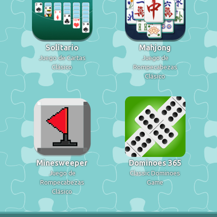
Solitario
Mahjong
Juego de Cartas
Juego de
Clásico
Rompecabezas
Clásico
Minesweeper
Dominoes 365
Juego de
Classic Dominoes
Rompecabezas
Game
Clásico