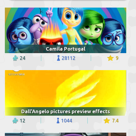
Camila Portugal
24
28112
9
Dall'Angelo pictures preview effects
12
1044
7.4