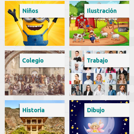
Niños
Ilustración
Colegio
Trabajo
Historia
Dibujo