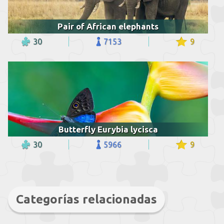
Pair of African elephants
30
7153
9
Butterfly Eurybia lycisca
30
5966
9
Categorías relacionadas