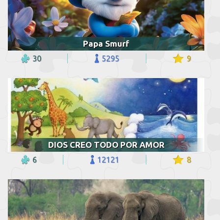
Papa Smurf
30
5295
9
DIOS CREO TODO POR AMOR
6
12121
8