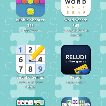
Bubble Shooter
Word Search
365
365
Juego Clásico
Sopa de Letras en
Español
Sudoku Genius
Reludi
Puzle de Números
Online Games
Clásico