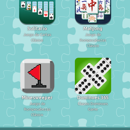
Solitario
Mahjong
Juego de Cartas
Juego de
Clásico
Rompecabezas
Clásico
Minesweeper
Dominoes 365
Juego de
Classic Dominoes
Rompecabezas
Game
Clásico