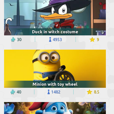
Duck in witch costume
30
4953
9
Minion with toy wheel
40
1482
8.5