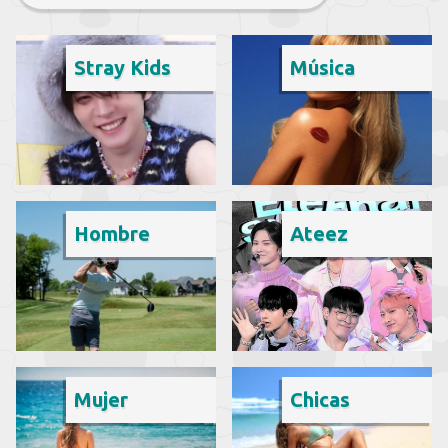
Stray Kids
Música
Hombre
Ateez
Mujer
Chicas