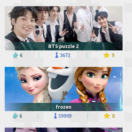
BTS puzzle 2
6
3672
9
frozen
6
59909
8