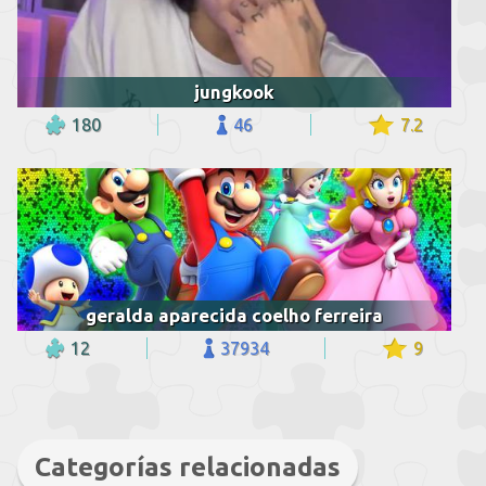
jungkook
180
46
7.2
geralda aparecida coelho ferreira
12
37934
9
Categorías relacionadas