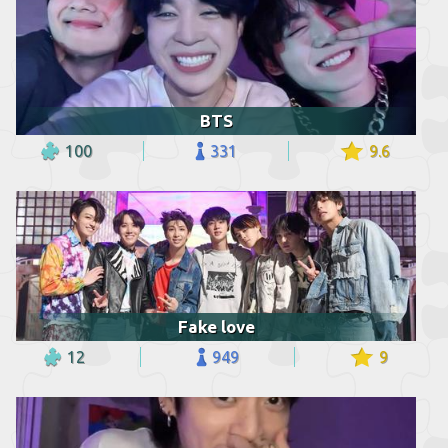
BTS
100
331
9.6
Fake love
12
949
9