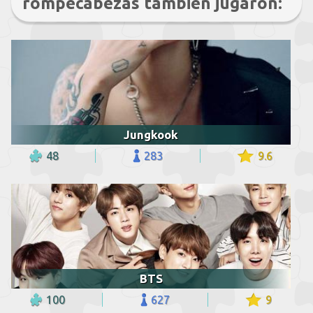
rompecabezas también jugaron:
Jungkook
48
283
9.6
BTS
100
627
9