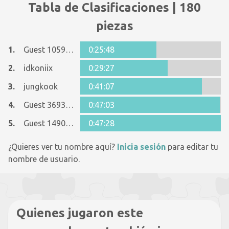
Tabla de Clasificaciones | 180
piezas
1.
Guest 10591832
0:25:48
2.
idkoniix
0:29:27
3.
jungkook
0:41:07
4.
Guest 36935617
0:47:03
5.
Guest 14908297
0:47:28
¿Quieres ver tu nombre aquí?
Inicia sesión
para editar tu
nombre de usuario.
Quienes jugaron este