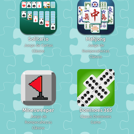
Solitario
Mahjong
Juego de Cartas
Juego de
Clásico
Rompecabezas
Clásico
Minesweeper
Dominoes 365
Juego de
Classic Dominoes
Rompecabezas
Game
Clásico