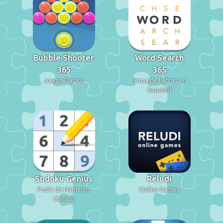
Bubble Shooter
Word Search
365
365
Juego Clásico
Sopa de Letras en
Español
Sudoku Genius
Reludi
Puzle de Números
Online Games
Clásico