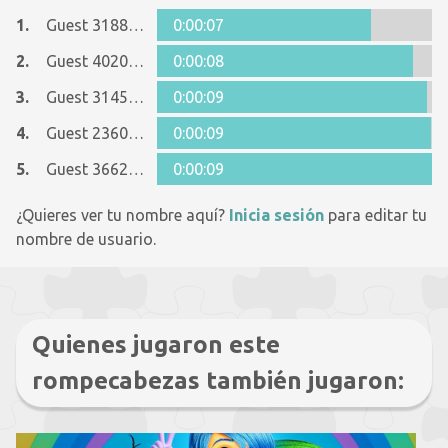
1.
Guest 31883056
0:00:07
2.
Guest 40206480
0:00:08
3.
Guest 31455846
0:00:09
4.
Guest 23609521
0:00:09
5.
Guest 36627120
0:00:09
¿Quieres ver tu nombre aquí?
Inicia sesión
para editar tu
nombre de usuario.
Quienes jugaron este
rompecabezas también jugaron: