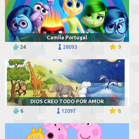
Camila Portugal
24
28093
9
DIOS CREO TODO POR AMOR
6
12097
8