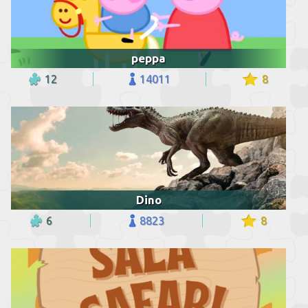
peppa
12
14011
8
Dino
6
8823
8