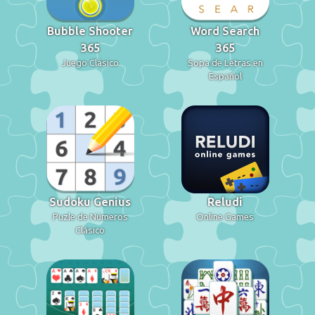
Bubble Shooter
Word Search
365
365
Juego Clásico
Sopa de Letras en
Español
Sudoku Genius
Reludi
Puzle de Números
Online Games
Clásico