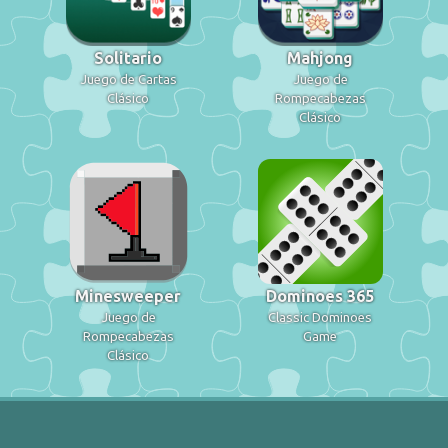
Solitario
Mahjong
Juego de Cartas
Juego de
Clásico
Rompecabezas
Clásico
Minesweeper
Dominoes 365
Juego de
Classic Dominoes
Rompecabezas
Game
Clásico