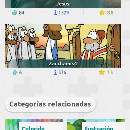
Jesus
84
1329
8.8
Zacchaeus4
6
576
7.5
Categorías relacionadas
Colorido
Ilustración