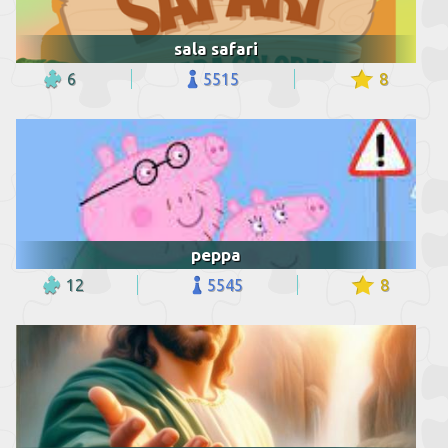
sala safari
6
5515
8
peppa
12
5545
8