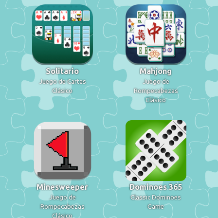
Solitario
Mahjong
Juego de Cartas
Juego de
Clásico
Rompecabezas
Clásico
Minesweeper
Dominoes 365
Juego de
Classic Dominoes
Rompecabezas
Game
Clásico