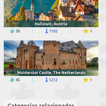
Hallstatt, Austria
30
7182
9
Muiderslot Castle, The Netherlands
45
5212
9
Categorías relacionadas