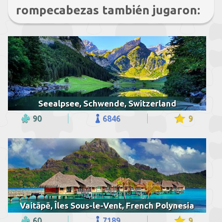
rompecabezas también jugaron:
Seealpsee, Schwende, Switzerland
90
6846
9
Vaitāpē, Îles Sous-le-Vent, French Polynesia
60
7189
9