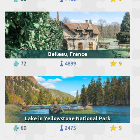
Belleau, France
72
4899
9
Lake in Yellowstone National Park
60
2475
9