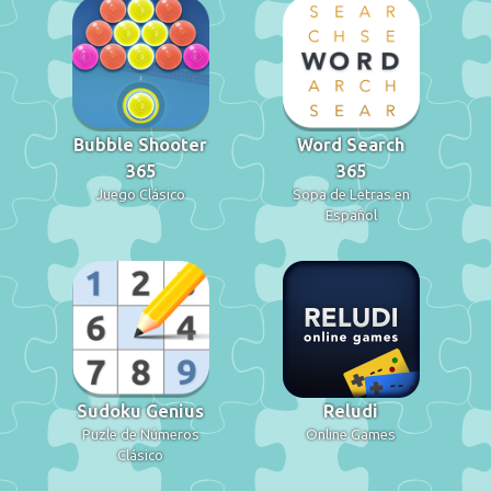
Bubble Shooter
Word Search
365
365
Juego Clásico
Sopa de Letras en
Español
Sudoku Genius
Reludi
Puzle de Números
Online Games
Clásico