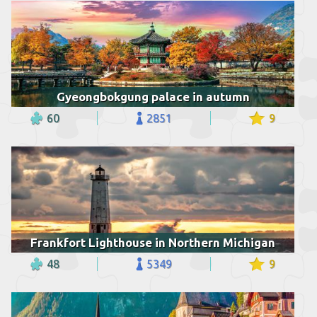
Gyeongbokgung palace in autumn
60
2851
9
Frankfort Lighthouse in Northern Michigan
48
5349
9