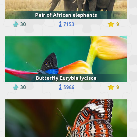
Pair of African elephants
30
7153
9
Butterfly Eurybia lycisca
30
5966
9