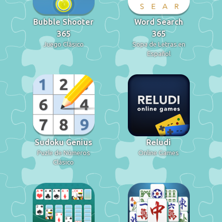
Bubble Shooter
Word Search
365
365
Juego Clásico
Sopa de Letras en
Español
Sudoku Genius
Reludi
Puzle de Números
Online Games
Clásico