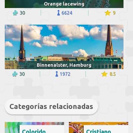
Orange lacewing
30
6624
9
Binnenalster, Hamburg
30
1972
8.5
Categorías relacionadas
Colorido
Cristiano