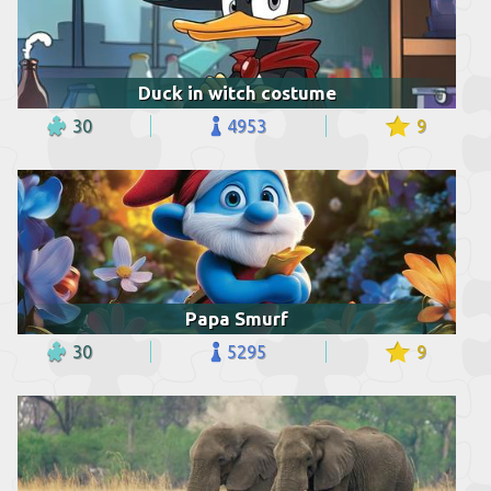
Duck in witch costume
30
4953
9
Papa Smurf
30
5295
9