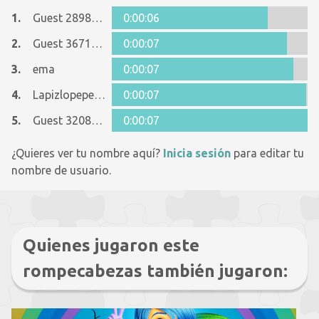
1.
Guest 28983027
0:00:06
2.
Guest 36718063
0:00:07
3.
ema
0:00:07
4.
Lapizlopepez23
0:00:07
5.
Guest 32082966
0:00:07
¿Quieres ver tu nombre aquí?
Inicia sesión
para editar tu
nombre de usuario.
Quienes jugaron este
rompecabezas también jugaron: