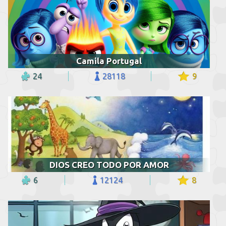
Camila Portugal
24
28118
9
DIOS CREO TODO POR AMOR
6
12124
8