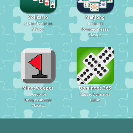
Solitario
Mahjong
Juego de Cartas
Juego de
Clásico
Rompecabezas
Clásico
Minesweeper
Dominoes 365
Juego de
Classic Dominoes
Rompecabezas
Game
Clásico