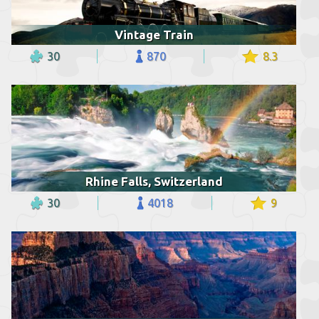
Vintage Train
30
870
8.3
Rhine Falls, Switzerland
30
4018
9