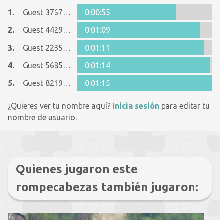
1.
Guest 3767897
0:00:55
2.
Guest 44291145
0:01:09
3.
Guest 22352040
0:01:11
4.
Guest 5685040
0:01:14
5.
Guest 8219234
0:01:15
¿Quieres ver tu nombre aquí?
Inicia sesión
para editar tu
nombre de usuario.
Quienes jugaron este
rompecabezas también jugaron: