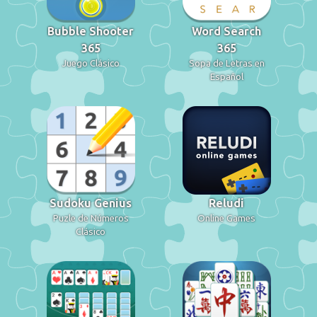
Bubble Shooter
Word Search
365
365
Juego Clásico
Sopa de Letras en
Español
Sudoku Genius
Reludi
Puzle de Números
Online Games
Clásico