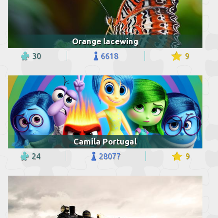
Orange lacewing
30
6618
9
Camila Portugal
24
28077
9