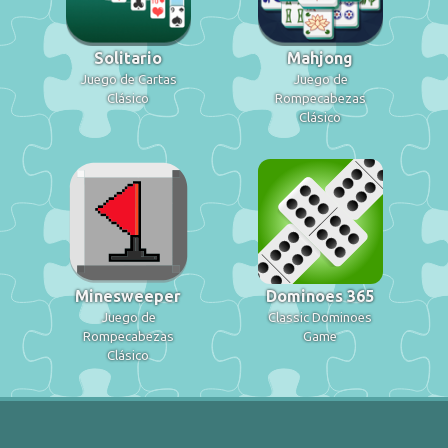
Solitario
Mahjong
Juego de Cartas
Juego de
Clásico
Rompecabezas
Clásico
Minesweeper
Dominoes 365
Juego de
Classic Dominoes
Rompecabezas
Game
Clásico