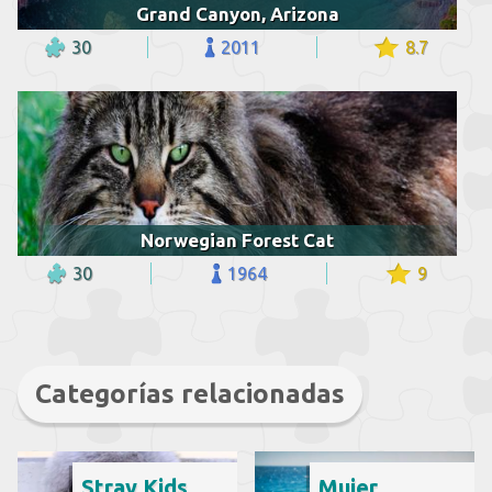
Grand Canyon, Arizona
30
2011
8.7
Norwegian Forest Cat
30
1964
9
Categorías relacionadas
Stray Kids
Mujer