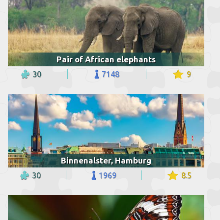
Pair of African elephants
30
7148
9
Binnenalster, Hamburg
30
1969
8.5