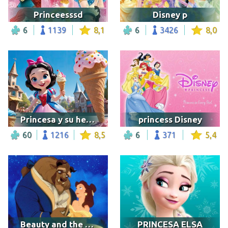
Princeesssd
Disney p
6
1139
8,1
6
3426
8,0
Princesa y su helado
princess Disney
60
1216
8,5
6
371
5,4
Beauty and the Beast Mini
PRINCESA ELSA