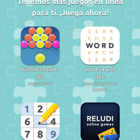
Tenemos más juegos en línea
para ti. ¡Juega ahora!
Bubble Shooter
Word Search
365
365
Juego Clásico
Sopa de Letras en
Español