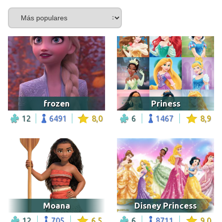
frozen
Priness
12
6491
8,0
6
1467
8,9
Moana
Disney Princess
12
705
6,5
6
8711
9,0