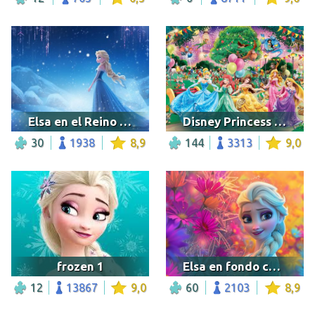
Elsa en el Reino del Hielo
Disney Princess Party
30
1938
8,9
144
3313
9,0
frozen 1
Elsa en fondo colorido
12
13867
9,0
60
2103
8,9