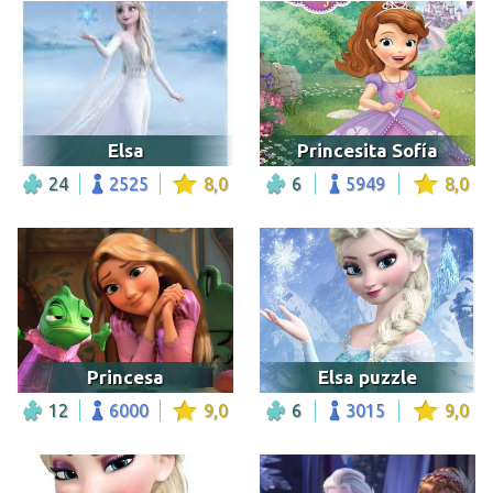
Elsa
Princesita Sofía
24
2525
8,0
6
5949
8,0
Princesa
Elsa puzzle
12
6000
9,0
6
3015
9,0