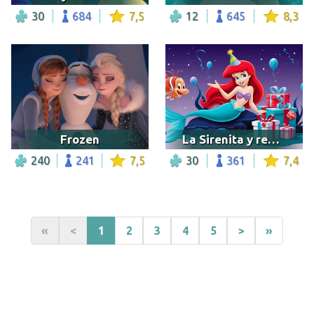
30
684
7,5
12
645
8,3
Frozen
La Sirenita y regalos de cumpleaños
240
241
7,5
30
361
7,4
«
<
1
2
3
4
5
>
»