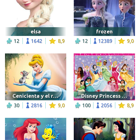
elsa
frozen
12
1642
8,9
12
12389
9,0
Cenicienta y el ratón
Disney Princess Christmas
30
2816
9,0
100
2056
8,9