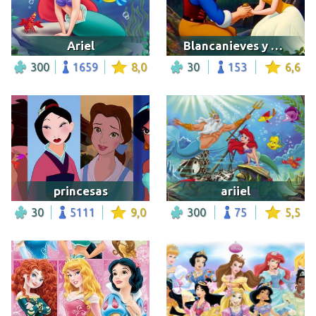
Ariel
Blancanieves y el Príncipe Azul
300
1659
8,0
30
153
6,6
princesas
ariiel
30
5111
9,0
300
75
5,5