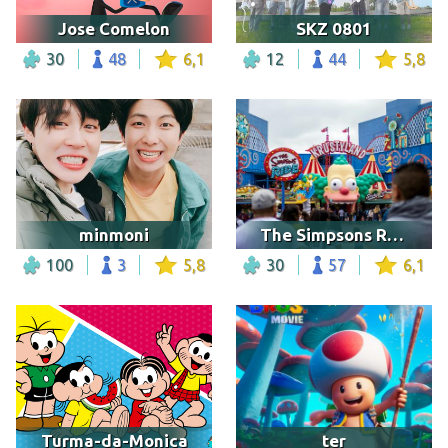
Jose Comelon
SKZ 0801
30
48
6,1
12
44
5,8
minmoni
The Simpsons Ride
100
3
5,8
30
57
6,1
Turma-da-Monica
ter