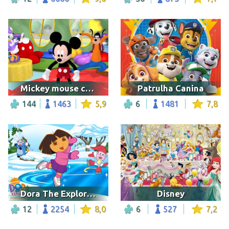
Mickey mouse clubhouse mickey mouse feet
Patrulha Canina
144
1463
5,9
6
1481
7,8
Dora The Explorer 03
Disney
12
2254
8,0
6
527
7,2