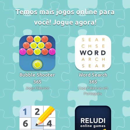
Temos mais jogos online para
você! Jogue agora!
Bubble Shooter
Word Search
365
365
Jogo Clássico
Caça Palavras em
Português