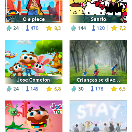
O e piece
Sanrio
24
470
8,3
144
120
7,2
Jose Comelon
Crianças se divertindo ao ar livre
24
145
6,8
30
178
6,5