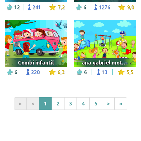
12
241
7,2
6
1276
9,0
Combi infantil
ana gabriel mota garcia
6
220
6,3
6
13
5,5
«
<
1
2
3
4
5
>
»