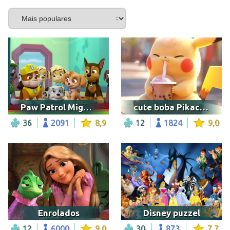
Paw Patrol Mighty Pups
cute boba Pikachu
36
2091
8,9
12
1824
9,0
Enrolados
Disney puzzel
12
6000
9,0
30
873
7,7