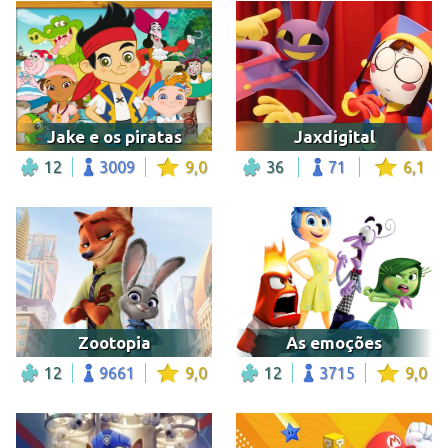
Jake e os piratas
Jaxdigital
12
3009
9,0
36
71
6,1
Zootopia
As emoções
12
9661
9,0
12
3715
9,0