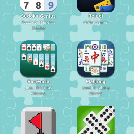
Sudoku Genius
Reludi
Puzzle de Números
Online Games
Clássico
Paciência
Mahjong
Jogo de Cartas
Quebra-cabeça
Clássico
clássico