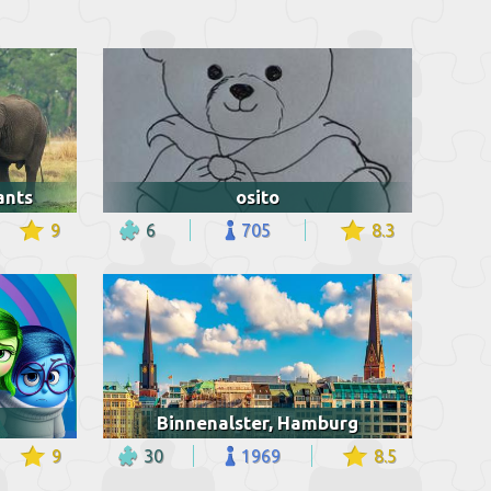
ants
osito
9
6
705
8.3
Binnenalster, Hamburg
9
30
1969
8.5