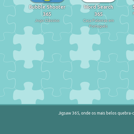
Bubble Shooter
Word Search
365
365
Jogo Clássico
Caça Palavras em
Português
Jigsaw 365, onde os mais belos quebra-c