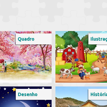
Quadro
Ilustra
Desenho
Históri