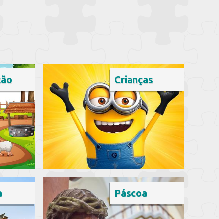
ção
Crianças
a
Páscoa