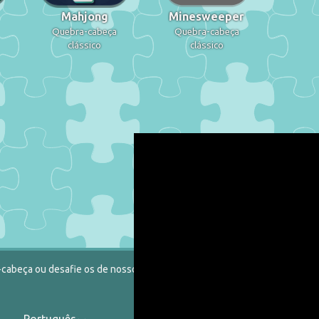
Mahjong
Minesweeper
Quebra-cabeça
Quebra-cabeça
clássico
clássico
-cabeça ou desafie os de nosso catálogo.