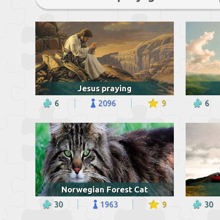
Jesus praying
6
2096
9
6
Norwegian Forest Cat
30
1963
9
30