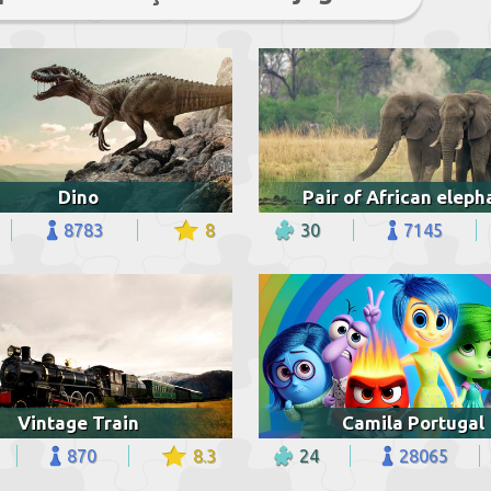
Dino
Pair of African eleph
8783
8
30
7145
Vintage Train
Camila Portugal
870
8.3
24
28065