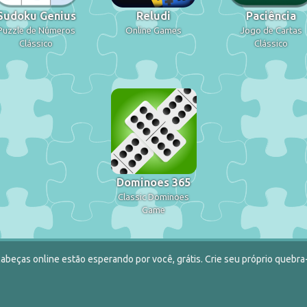
Sudoku Genius
Reludi
Paciência
Puzzle de Números
Online Games
Jogo de Cartas
Clássico
Clássico
Dominoes 365
Classic Dominoes
Game
abeças online estão esperando por você, grátis. Crie seu próprio quebra