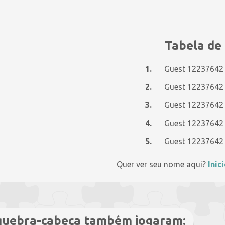
Tabela de 
1.
Guest 12237642
2.
Guest 12237642
3.
Guest 12237642
4.
Guest 12237642
5.
Guest 12237642
Quer ver seu nome aqui?
Inic
 quebra-cabeça também jogaram: