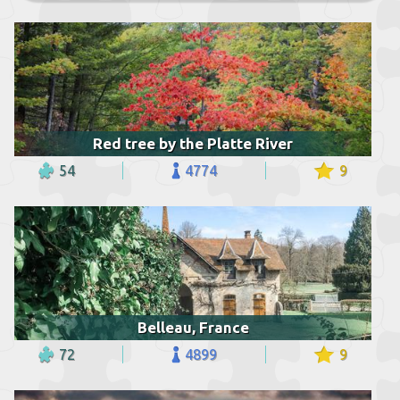
Red tree by the Platte River
54
4774
9
Belleau, France
72
4899
9