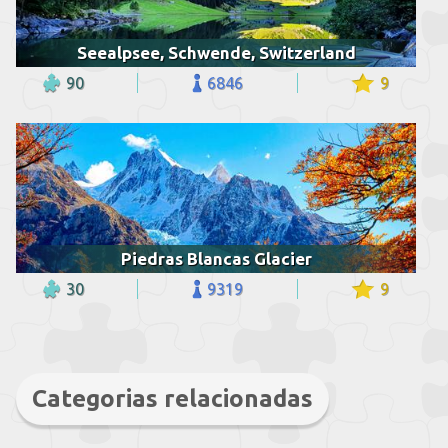
Seealpsee, Schwende, Switzerland
90
6846
9
Piedras Blancas Glacier
30
9319
9
Categorias relacionadas