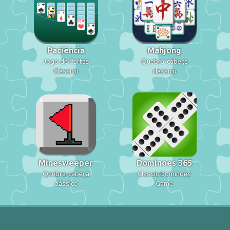
Paciência
Mahjong
Jogo de Cartas
Quebra-cabeça
Clássico
clássico
Minesweeper
Dominoes 365
Quebra-cabeça
Classic Dominoes
clássico
Game