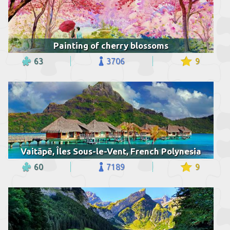
Painting of cherry blossoms
63
3706
9
Vaitāpē, Îles Sous-le-Vent, French Polynesia
60
7189
9