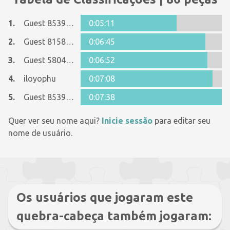
1.
Guest 8539826
0:05:11
2.
Guest 8158861
0:06:45
3.
Guest 5804793
0:06:52
4.
iloyophu
0:07:08
5.
Guest 8539826
0:07:38
Quer ver seu nome aqui?
Inicie sessão
para editar seu
nome de usuário.
Os usuários que jogaram este
quebra-cabeça também jogaram: