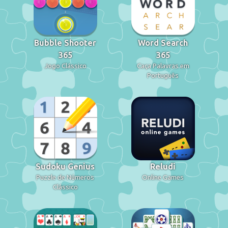
Bubble Shooter
Word Search
365
365
Jogo Clássico
Caça Palavras em
Português
Sudoku Genius
Reludi
Puzzle de Números
Online Games
Clássico