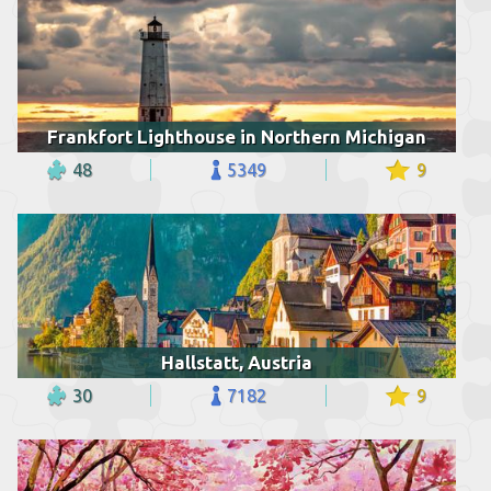
Frankfort Lighthouse in Northern Michigan
48
5349
9
Hallstatt, Austria
30
7182
9