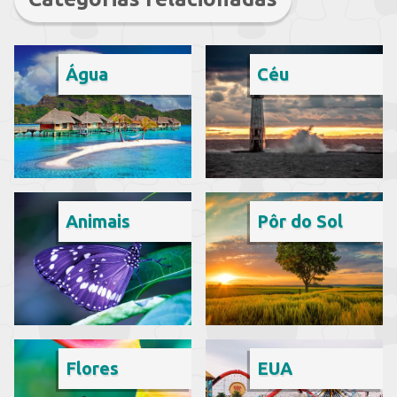
Água
Céu
Animais
Pôr do Sol
Flores
EUA