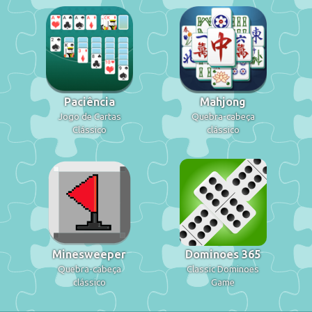
Paciência
Mahjong
Jogo de Cartas
Quebra-cabeça
Clássico
clássico
Minesweeper
Dominoes 365
Quebra-cabeça
Classic Dominoes
clássico
Game