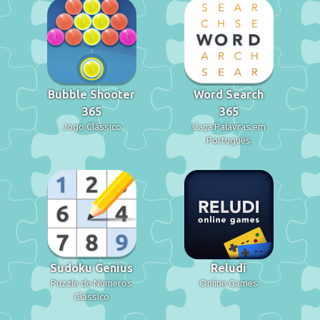
Bubble Shooter
Word Search
365
365
Jogo Clássico
Caça Palavras em
Português
Sudoku Genius
Reludi
Puzzle de Números
Online Games
Clássico