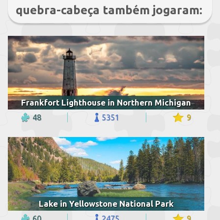
quebra-cabeça também jogaram:
Frankfort Lighthouse in Northern Michigan
48
5351
9
Lake in Yellowstone National Park
60
2475
9