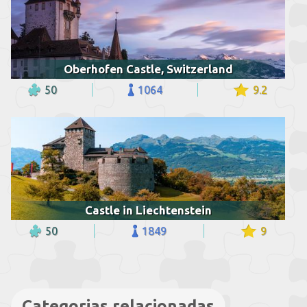
Oberhofen Castle, Switzerland
50
1064
9.2
Castle in Liechtenstein
50
1849
9
Categorias relacionadas