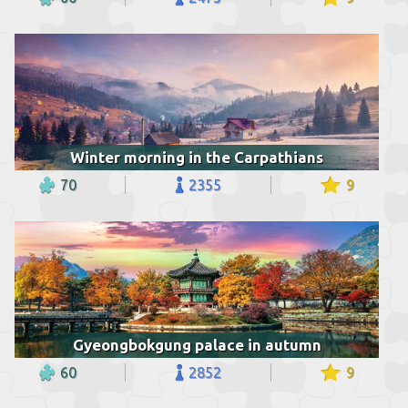
Winter morning in the Carpathians
70
2355
9
Gyeongbokgung palace in autumn
60
2852
9