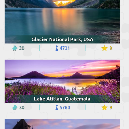
Glacier National Park, USA
30
4731
9
Lake Atitlán, Guatemala
30
5760
9