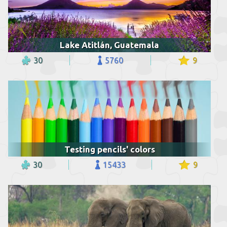
Lake Atitlán, Guatemala
30
5760
9
Testing pencils' colors
30
15433
9