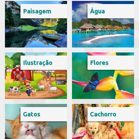
Paisagem
Água
Ilustração
Flores
Gatos
Cachorro