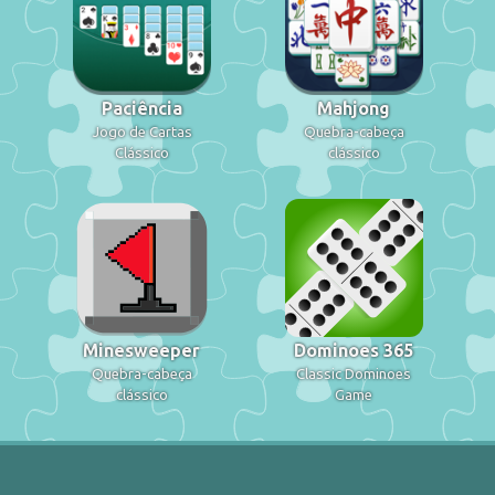
Paciência
Mahjong
Jogo de Cartas
Quebra-cabeça
Clássico
clássico
Minesweeper
Dominoes 365
Quebra-cabeça
Classic Dominoes
clássico
Game