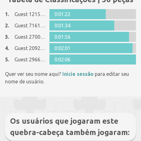
1.
Guest 12152536
0:01:22
2.
Guest 7161152
0:01:34
3.
Guest 27006903
0:01:56
4.
Guest 2092818
0:02:01
5.
Guest 29668056
0:02:06
Quer ver seu nome aqui?
Inicie sessão
para editar seu
nome de usuário.
Os usuários que jogaram este
quebra-cabeça também jogaram: