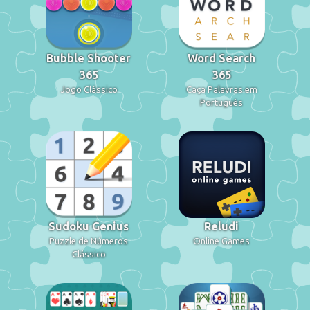
Bubble Shooter
Word Search
365
365
Jogo Clássico
Caça Palavras em
Português
Sudoku Genius
Reludi
Puzzle de Números
Online Games
Clássico