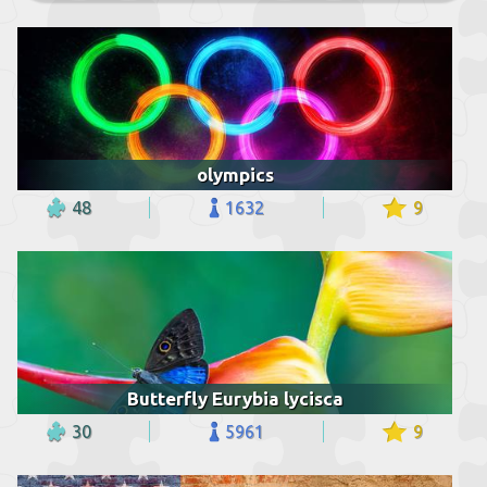
olympics
48
1632
9
Butterfly Eurybia lycisca
30
5961
9