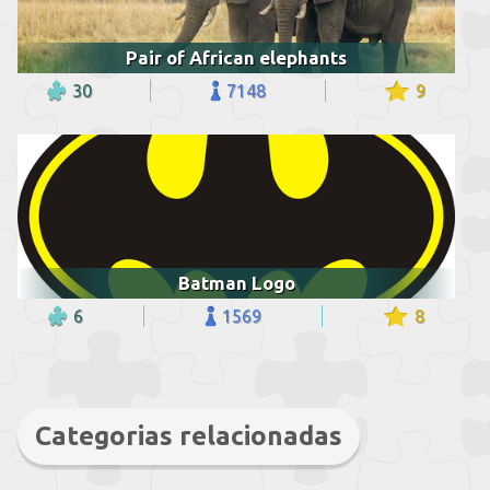
Pair of African elephants
30
7148
9
Batman Logo
6
1569
8
Categorias relacionadas