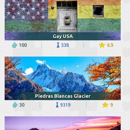
Gay USA
100
338
6.9
Piedras Blancas Glacier
30
9319
9