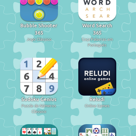
Bubble Shooter
Word Search
365
365
Jogo Clássico
Caça Palavras em
Português
Sudoku Genius
Reludi
Puzzle de Números
Online Games
Clássico