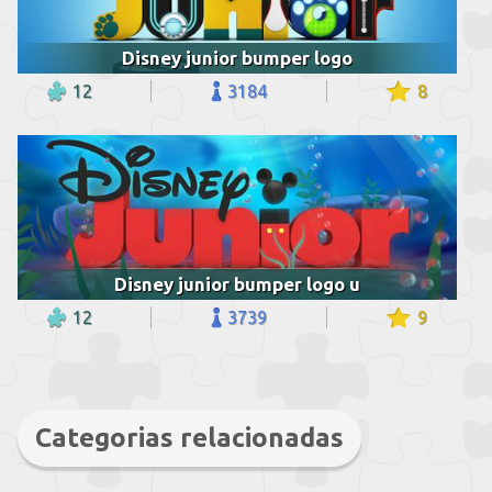
Disney junior bumper logo
12
3184
8
Disney junior bumper logo u
12
3739
9
Categorias relacionadas