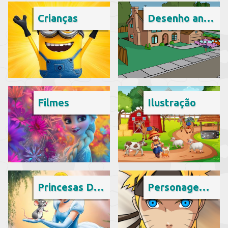
Crianças
Desenho animado
Filmes
Ilustração
Princesas Disney
Personagem fictício