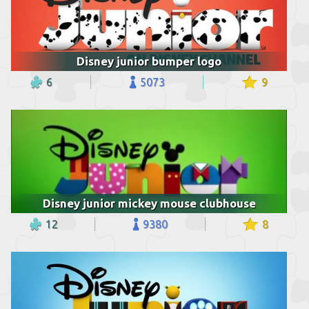
Disney junior bumper logo
6
5073
9
Disney junior mickey mouse clubhouse
12
9380
8