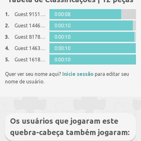
1.
Guest 9151828
0:00:08
2.
Guest 14464201
0:00:10
3.
Guest 8178487
0:00:10
4.
Guest 14630737
0:00:10
5.
Guest 1618588
0:00:10
Quer ver seu nome aqui?
Inicie sessão
para editar seu
nome de usuário.
Os usuários que jogaram este
quebra-cabeça também jogaram: