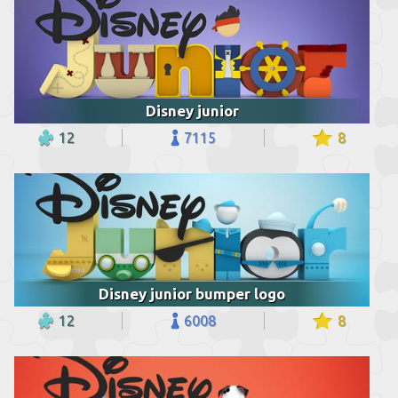
Disney junior
12
7115
8
Disney junior bumper logo
12
6008
8