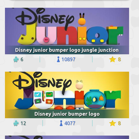
Disney junior bumper logo jungle junction
6
10897
8
Disney junior bumper logo
12
4077
8