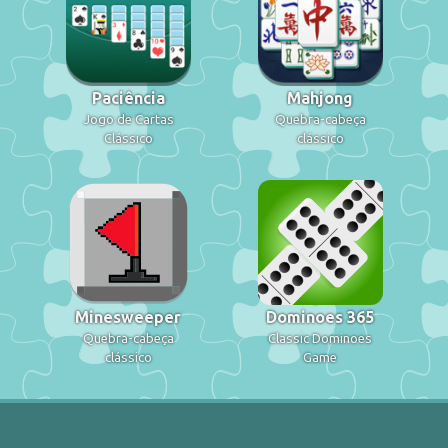
Paciência
Mahjong
Jogo de Cartas
Quebra-cabeça
Clássico
clássico
Minesweeper
Dominoes 365
Quebra-cabeça
Classic Dominoes
clássico
Game