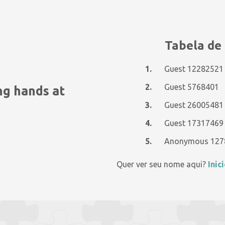
Tabela de 
1.
Guest 12282521
2.
Guest 5768401
ng hands at
3.
Guest 26005481
4.
Guest 17317469
5.
Quer ver seu nome aqui?
Inic