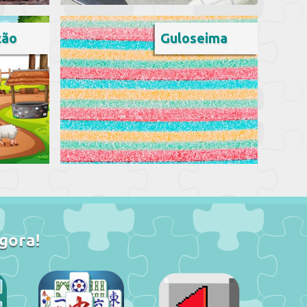
ção
Guloseima
gora!