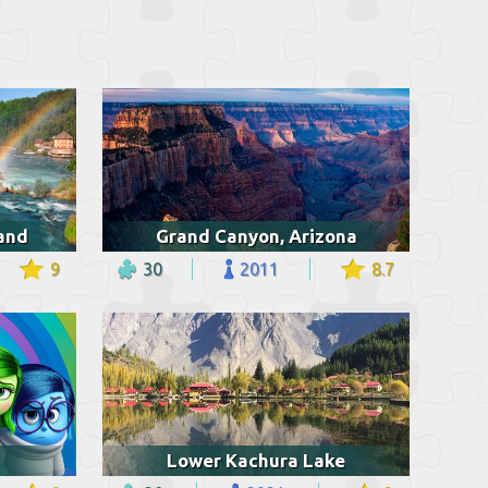
land
Grand Canyon, Arizona
9
30
2011
8.7
Lower Kachura Lake