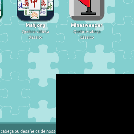
Mahjong
Minesweeper
Quebra-cabeça
Quebra-cabeça
clássico
clássico
-cabeça ou desafie os de nosso catálogo.