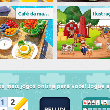
Café da manhã
Ilustra
s mais jogos online para você! Jogue a