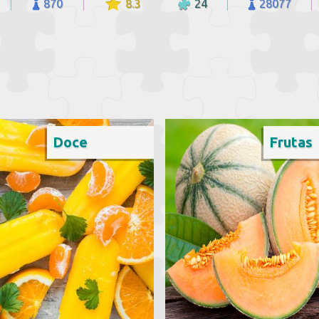
870
8.3
24
28077
Doce
Frutas