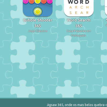
Bubble Shooter
Word Search
365
365
Jogo Clássico
Caça Palavras em
Português
Jigsaw 365, onde os mais belos quebra-c