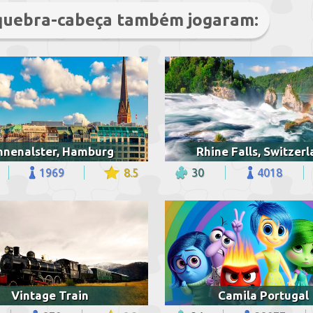
 quebra-cabeça também jogaram:
nnenalster, Hamburg
Rhine Falls, Switzer
1969
8.5
30
4018
Vintage Train
Camila Portugal