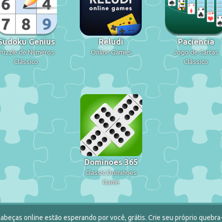
Sudoku Genius
Reludi
Paciência
Puzzle de Números
Online Games
Jogo de Cartas
Clássico
Clássico
Dominoes 365
Classic Dominoes
Game
abeças online estão esperando por você, grátis. Crie seu próprio quebra