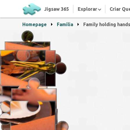
Jigsaw 365
Explorar
Criar Qu
Homepage
Família
Family holding hands