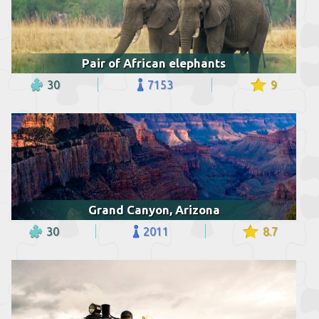
Pair of African elephants
30
7153
9
Grand Canyon, Arizona
30
2011
8.7