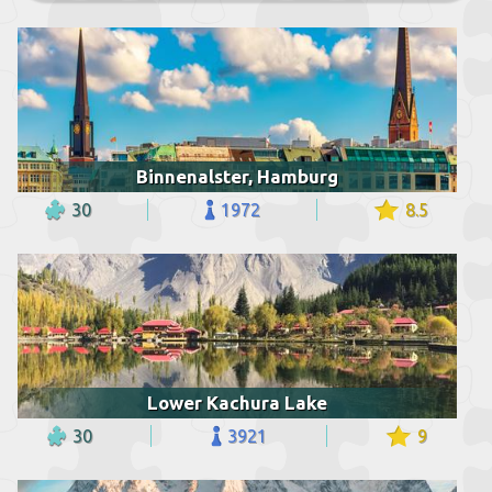
Binnenalster, Hamburg
30
1972
8.5
Lower Kachura Lake
30
3921
9