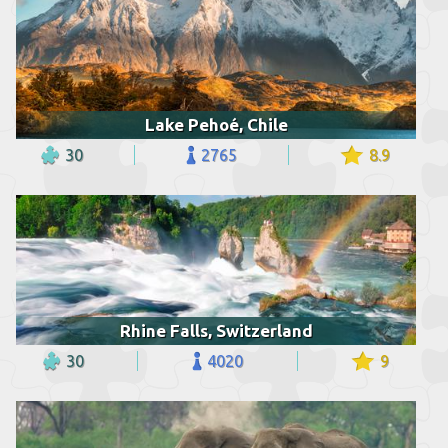
Lake Pehoé, Chile
30
2765
8.9
Rhine Falls, Switzerland
30
4020
9