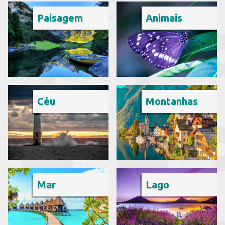
Paisagem
Animais
Céu
Montanhas
Mar
Lago