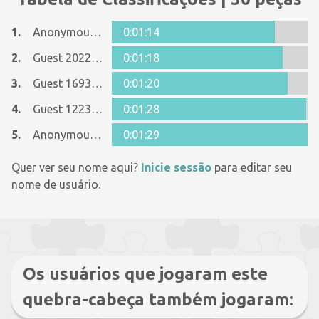
1.
Anonymous 341097
0:01:14
2.
Guest 20229790
0:01:18
3.
Guest 16934092
0:01:20
4.
Guest 12237642
0:01:28
5.
Anonymous 1278679
0:01:29
Quer ver seu nome aqui?
Inicie sessão
para editar seu
nome de usuário.
Os usuários que jogaram este
quebra-cabeça também jogaram: