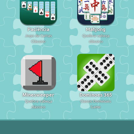
Paciência
Mahjong
Jogo de Cartas
Quebra-cabeça
Clássico
clássico
Minesweeper
Dominoes 365
Quebra-cabeça
Classic Dominoes
clássico
Game