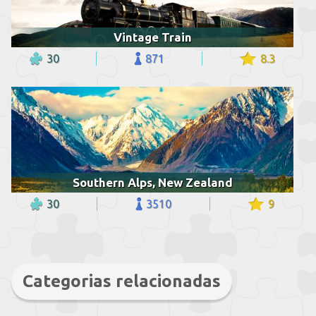
Vintage Train
30
871
8.3
Southern Alps, New Zealand
30
3510
9
Categorias relacionadas