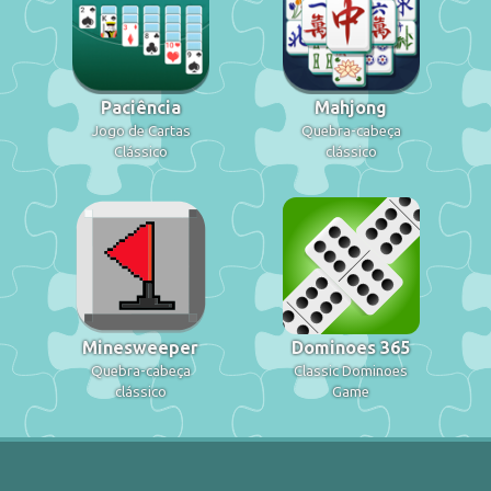
Paciência
Mahjong
Jogo de Cartas
Quebra-cabeça
Clássico
clássico
Minesweeper
Dominoes 365
Quebra-cabeça
Classic Dominoes
clássico
Game