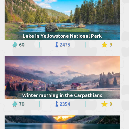
Lake in Yellowstone National Park
60
2473
9
Winter morning in the Carpathians
70
2354
9