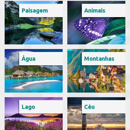
Paisagem
Animais
Água
Montanhas
Lago
Céu