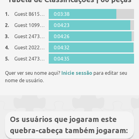
1.
Guest 8615090
0:03:38
2.
Guest 10995703
0:04:23
3.
Guest 24739816
0:04:26
4.
Guest 20229790
0:04:32
5.
Guest 24739816
0:04:35
Quer ver seu nome aqui?
Inicie sessão
para editar seu
nome de usuário.
Os usuários que jogaram este
quebra-cabeça também jogaram: