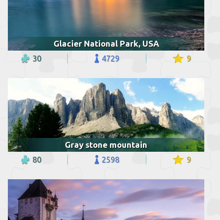
Glacier National Park, USA
30
4729
9
Gray stone mountain
80
2598
9