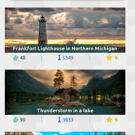
Frankfort Lighthouse in Northern Michigan
48
5349
9
Thunderstorm in a lake
90
3833
9