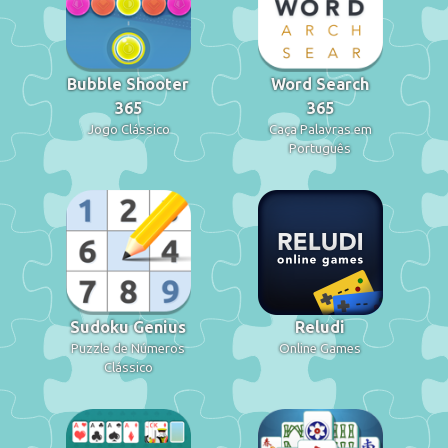
Bubble Shooter
Word Search
365
365
Jogo Clássico
Caça Palavras em
Português
Sudoku Genius
Reludi
Puzzle de Números
Online Games
Clássico