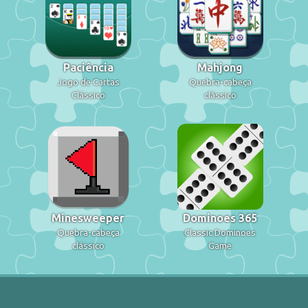
Paciência
Mahjong
Jogo de Cartas
Quebra-cabeça
Clássico
clássico
Minesweeper
Dominoes 365
Quebra-cabeça
Classic Dominoes
clássico
Game