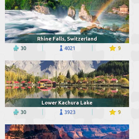
Rhine Falls, Switzerland
30
4021
9
Lower Kachura Lake
30
3923
9