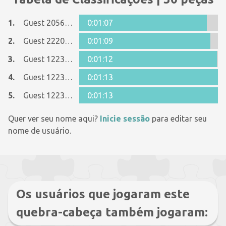
1.
Guest 20563323
0:01:07
2.
Guest 22201278
0:01:09
3.
Guest 12237642
0:01:12
4.
Guest 12237642
0:01:13
5.
Guest 12237642
0:01:13
Quer ver seu nome aqui?
Inicie sessão
para editar seu
nome de usuário.
Os usuários que jogaram este
quebra-cabeça também jogaram: