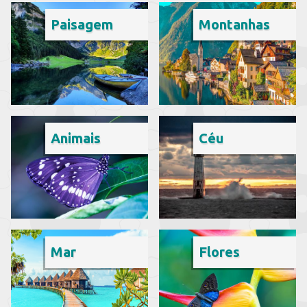
Paisagem
Montanhas
Animais
Céu
Mar
Flores