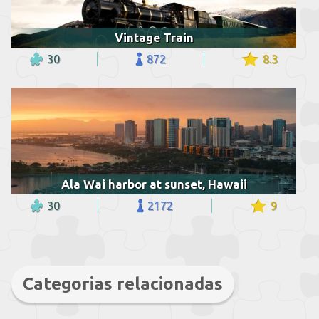
Vintage Train
30
872
8.3
Ala Wai harbor at sunset, Hawaii
30
2172
9
Categorias relacionadas