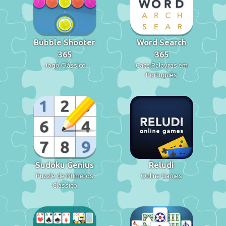
Bubble Shooter
Word Search
365
365
Jogo Clássico
Caça Palavras em
Português
Sudoku Genius
Reludi
Puzzle de Números
Online Games
Clássico