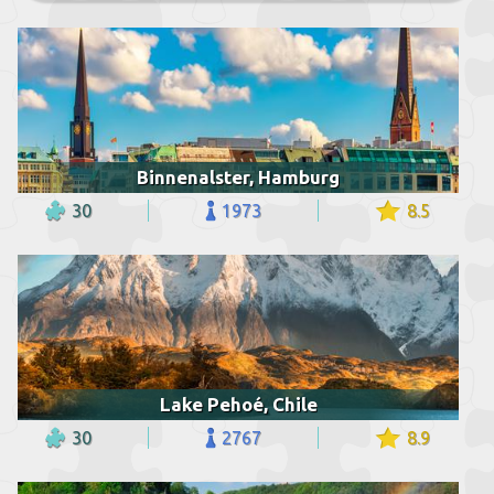
Binnenalster, Hamburg
30
1973
8.5
Lake Pehoé, Chile
30
2767
8.9