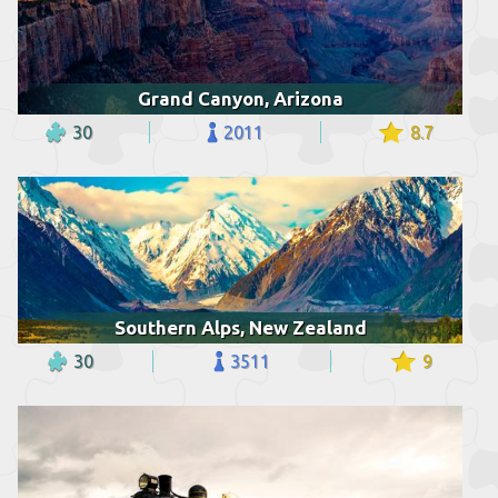
Grand Canyon, Arizona
30
2011
8.7
Southern Alps, New Zealand
30
3511
9