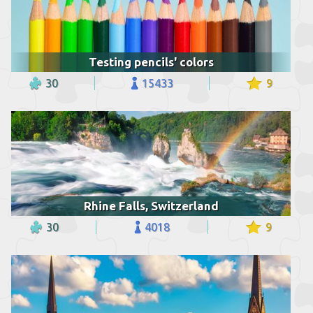
Testing pencils' colors
30
15433
9
Rhine Falls, Switzerland
30
4018
9