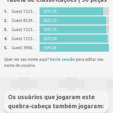
1.
Guest 12237642
0:01:19
2.
Guest 8539826
0:01:23
3.
Guest 12237642
0:01:23
4.
Guest 12237642
0:01:24
5.
Guest 39060327
0:01:26
Quer ver seu nome aqui?
Inicie sessão
para editar seu
nome de usuário.
Os usuários que jogaram este
quebra-cabeça também jogaram: