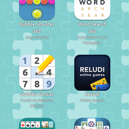
Bubble Shooter
Word Search
365
365
Jogo Clássico
Caça Palavras em
Português
Sudoku Genius
Reludi
Puzzle de Números
Online Games
Clássico