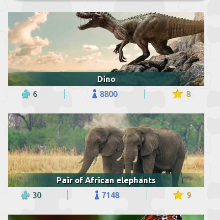
Dino
6
8800
8
Pair of African elephants
30
7148
9