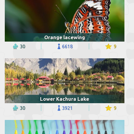
Orange lacewing
30
6618
9
Lower Kachura Lake
30
3921
9