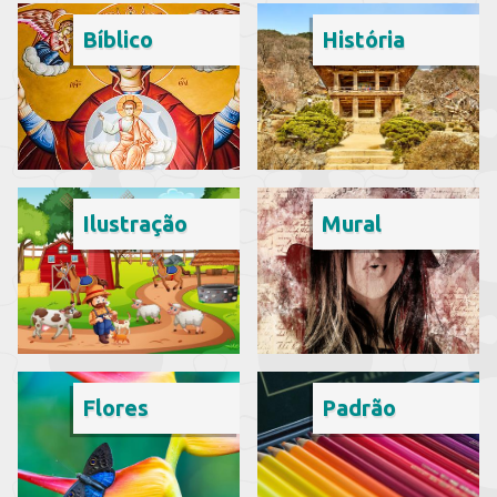
Bíblico
História
Ilustração
Mural
Flores
Padrão