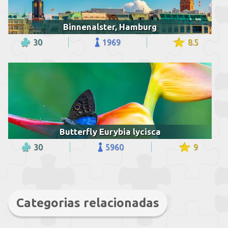
Binnenalster, Hamburg
30
1969
8.5
Butterfly Eurybia lycisca
30
5960
9
Categorias relacionadas