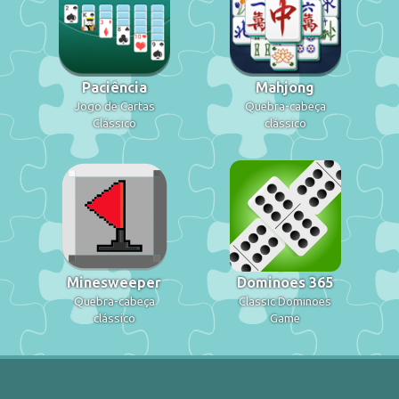
Paciência
Mahjong
Jogo de Cartas
Quebra-cabeça
Clássico
clássico
Minesweeper
Dominoes 365
Quebra-cabeça
Classic Dominoes
clássico
Game