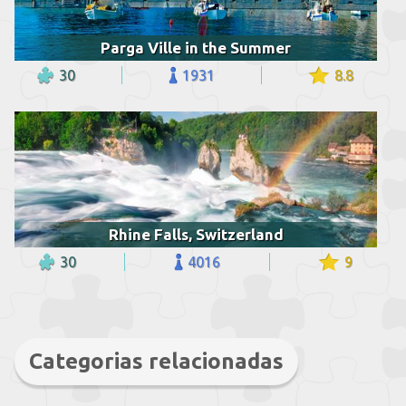
Parga Ville in the Summer
30
1931
8.8
Rhine Falls, Switzerland
30
4016
9
Categorias relacionadas