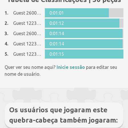
1.
Guest 26005481
0:01:01
2.
Guest 12237642
0:01:12
3.
Guest 26005481
0:01:14
4.
Guest 12237642
0:01:14
5.
Guest 12237642
0:01:15
Quer ver seu nome aqui?
Inicie sessão
para editar seu
nome de usuário.
Os usuários que jogaram este
quebra-cabeça também jogaram: