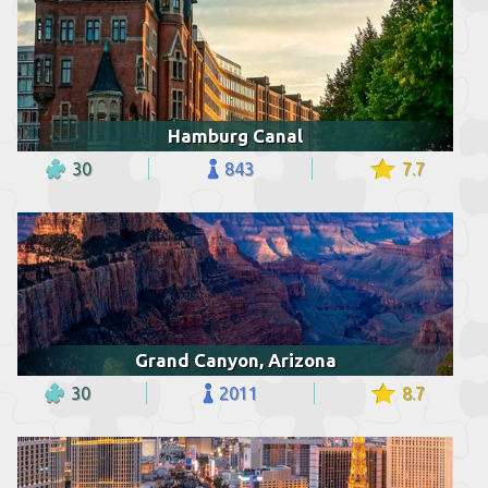
Hamburg Canal
30
843
7.7
Grand Canyon, Arizona
30
2011
8.7