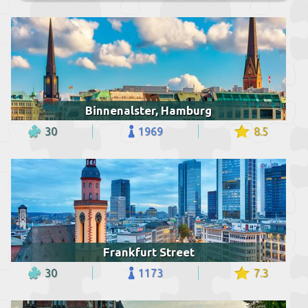
Binnenalster, Hamburg
30
1969
8.5
Frankfurt Street
30
1173
7.3