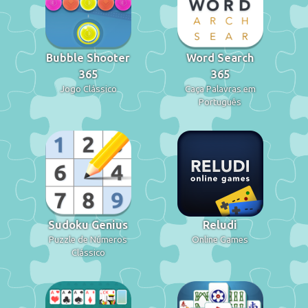
Bubble Shooter
Word Search
365
365
Jogo Clássico
Caça Palavras em
Português
Sudoku Genius
Reludi
Puzzle de Números
Online Games
Clássico