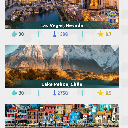
Las Vegas, Nevada
30
1598
8.7
Lake Pehoé, Chile
30
2758
8.9