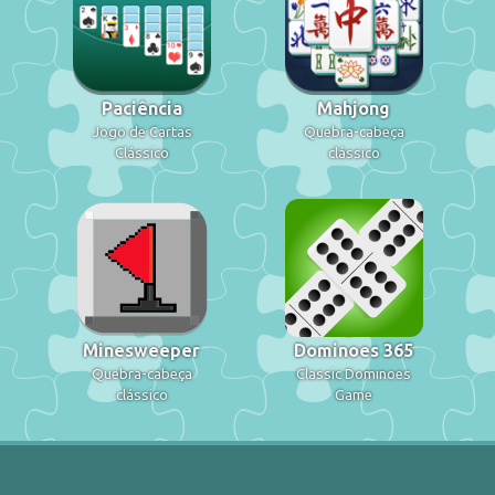
Paciência
Mahjong
Jogo de Cartas
Quebra-cabeça
Clássico
clássico
Minesweeper
Dominoes 365
Quebra-cabeça
Classic Dominoes
clássico
Game