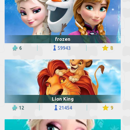
frozen
6
59943
8
Lion King
12
21454
9