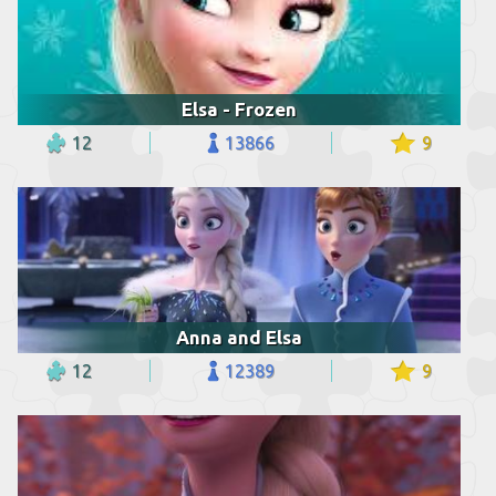
Elsa - Frozen
12
13866
9
Anna and Elsa
12
12389
9