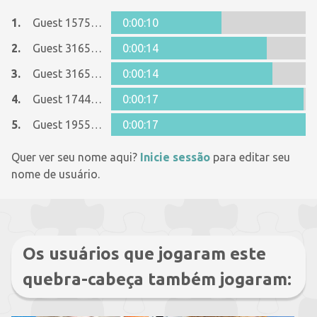
1.
Guest 15751005
0:00:10
2.
Guest 31655884
0:00:14
3.
Guest 31655884
0:00:14
4.
Guest 17446074
0:00:17
5.
Guest 19551045
0:00:17
Quer ver seu nome aqui?
Inicie sessão
para editar seu
nome de usuário.
Os usuários que jogaram este
quebra-cabeça também jogaram: