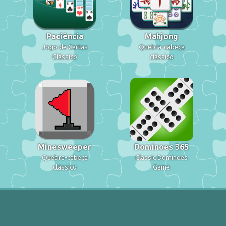
Paciência
Mahjong
Jogo de Cartas
Quebra-cabeça
Clássico
clássico
Minesweeper
Dominoes 365
Quebra-cabeça
Classic Dominoes
clássico
Game