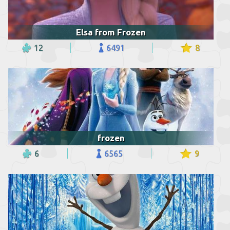
Elsa from Frozen
12
6491
8
frozen
6
6565
9