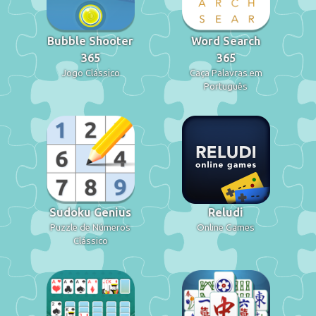
Bubble Shooter
Word Search
365
365
Jogo Clássico
Caça Palavras em
Português
Sudoku Genius
Reludi
Puzzle de Números
Online Games
Clássico