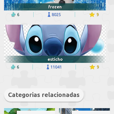
frozen
6
8025
9
esticho
6
11041
9
Categorias relacionadas