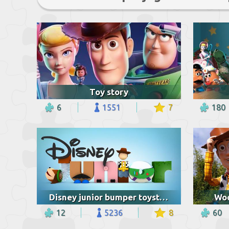
Toy story
6
1551
7
180
Disney junior bumper toystory
Woo
12
5236
8
60