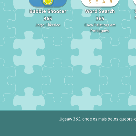
Bubble Shooter
Word Search
365
365
Jogo Clássico
Caça Palavras em
Português
Jigsaw 365, onde os mais belos quebra-c