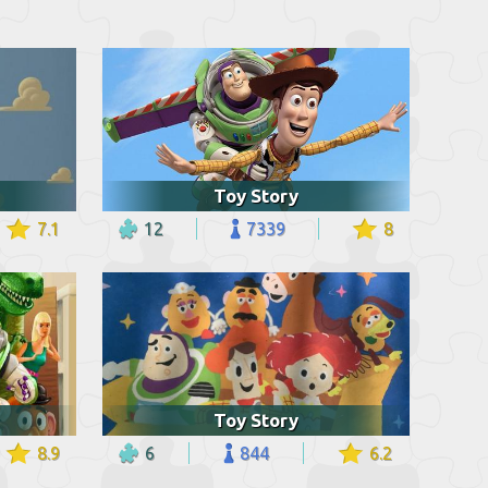
Toy Story
7.1
12
7339
8
Toy Story
8.9
6
844
6.2