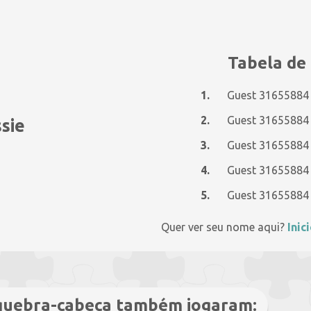
Tabela de 
1.
Guest 31655884
2.
Guest 31655884
sie
3.
Guest 31655884
4.
Guest 31655884
5.
Guest 31655884
Quer ver seu nome aqui?
Inic
 quebra-cabeça também jogaram: