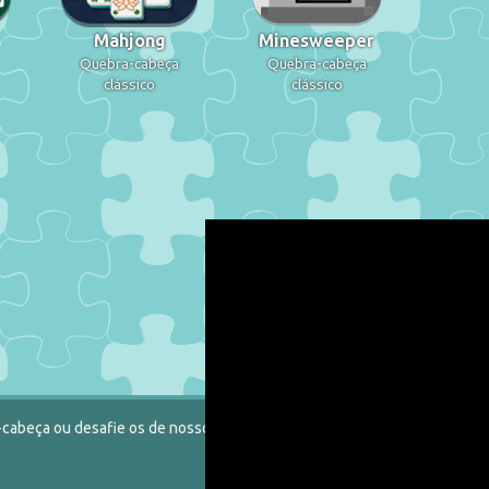
Mahjong
Minesweeper
Quebra-cabeça
Quebra-cabeça
clássico
clássico
-cabeça ou desafie os de nosso catálogo.