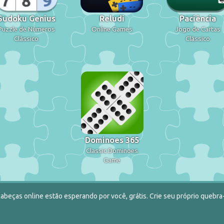
Sudoku Genius
Reludi
Paciência
Puzzle de Números
Online Games
Jogo de Cartas
Clássico
Clássico
Dominoes 365
Classic Dominoes
Game
abeças online estão esperando por você, grátis. Crie seu próprio quebra