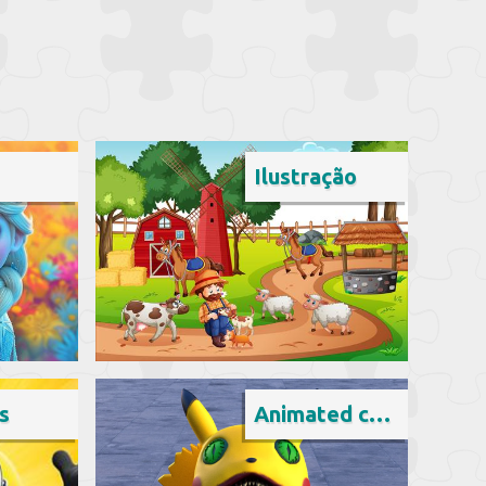
Ilustração
s
Animated cartoon