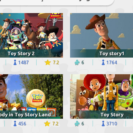
Toy Story 2
Toy story1
1487
7.2
6
1764
dy in Toy Story Land
Toy Story
456
7.2
6
3710