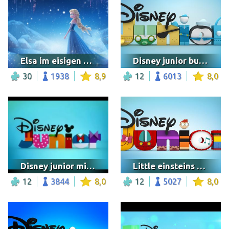
Elsa im eisigen Königreich
Disney junior bumper logo
30
1938
8,9
12
6013
8,0
Disney junior mickey mouse
Little einsteins disney junior bumper
12
3844
8,0
12
5027
8,0