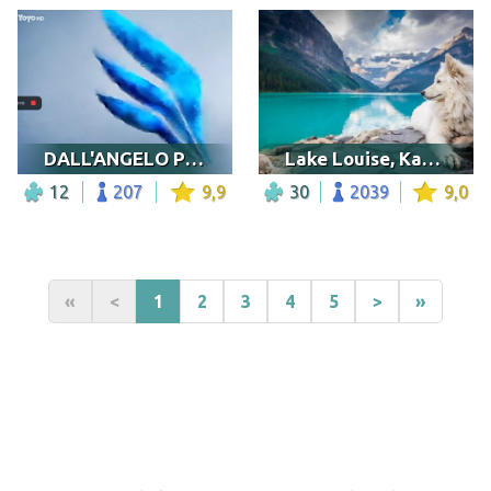
DALL'ANGELO PICTURES
Lake Louise, Kanada
12
207
9,9
30
2039
9,0
«
<
1
2
3
4
5
>
»