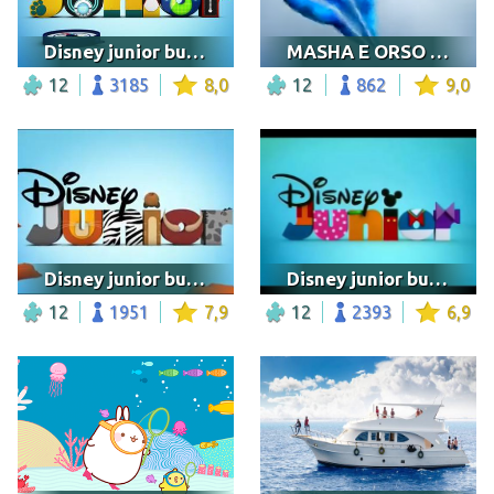
Disney junior bumper logo
MASHA E ORSO S1E15 PUOI CHIAMARMI MASHA VIDEO RAIPLA
12
3185
8,0
12
862
9,0
Disney junior bumper logo
Disney junior bumper logo mickey mouse clubhouse jigsaw puzz
12
1951
7,9
12
2393
6,9