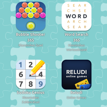
Bubble Shooter
Word Search
365
365
Klassisches Spiel
Klassisches
Wortsuchspiel
Sudoku Genius
Reludi
Klassisches
Online Games
Zahlenrätsel