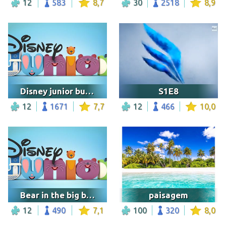
12
583
8,7
30
2518
8,9
Disney junior bumper bear in the big tree house
S1E8
12
1671
7,7
12
466
10,0
Bear in the big blue house
paisagem
12
490
7,1
100
320
8,0