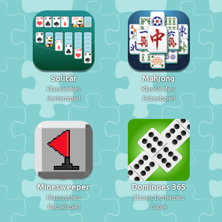
Solitär
Mahjong
Klassisches
Klassisches
Kartenspiel
Rätselspiel
Minesweeper
Dominoes 365
Klassisches
Classic Dominoes
Rätselspiel
Game