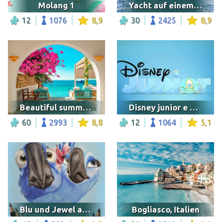
Molang 1
Yacht auf einem tropischen Meer
12
1076
8,9
30
2425
8,9
Beautiful summer scenery, Tunisia
Disney junior e outras
60
2993
8,8
12
1064
5,1
Blu und Jewel aus dem Rio-Film
Bogliasco, Italien