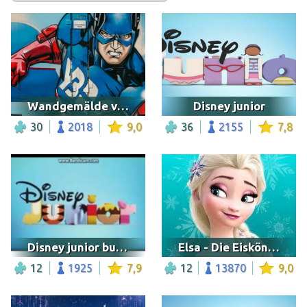
Wandgemälde von Captain America
Disney junior
30
2018
9,0
36
2155
7,8
Disney junior bumper logo
Elsa - Die Eiskönigin
12
1925
7,9
12
13870
9,0