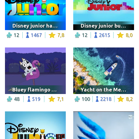
Disney junior handy mandy
Disney junior bumper
12
1467
7,8
12
2615
8,0
Bluey flamingo queen
Yacht on the Mediterranean
48
519
7,1
100
2218
8,2