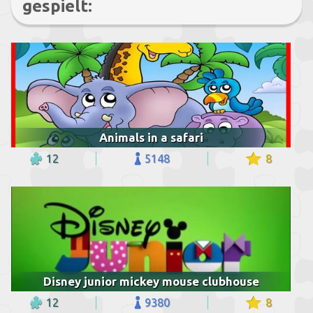
gespielt:
Animals in a safari
12
5148
8
Disney junior mickey mouse clubhouse
12
9380
8