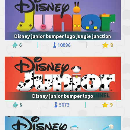
Disney junior bumper logo jungle junction
6
10896
8
Disney junior bumper logo
6
5073
9