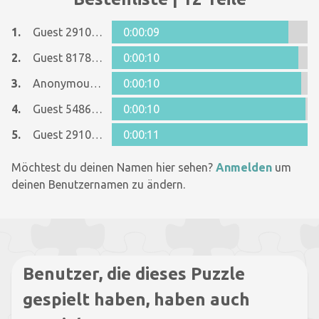
1.
Guest 29102957
0:00:09
2.
Guest 8178487
0:00:10
3.
Anonymous 1262136
0:00:10
4.
Guest 5486159
0:00:10
5.
Guest 29102957
0:00:11
Möchtest du deinen Namen hier sehen?
Anmelden
um
deinen Benutzernamen zu ändern.
Benutzer, die dieses Puzzle
gespielt haben, haben auch