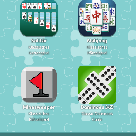
Solitär
Mahjong
Klassisches
Klassisches
Kartenspiel
Rätselspiel
Minesweeper
Dominoes 365
Klassisches
Classic Dominoes
Rätselspiel
Game