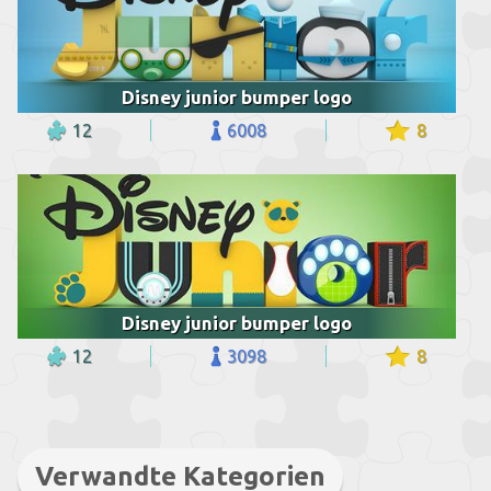
Disney junior bumper logo
12
6008
8
Disney junior bumper logo
12
3098
8
Verwandte Kategorien