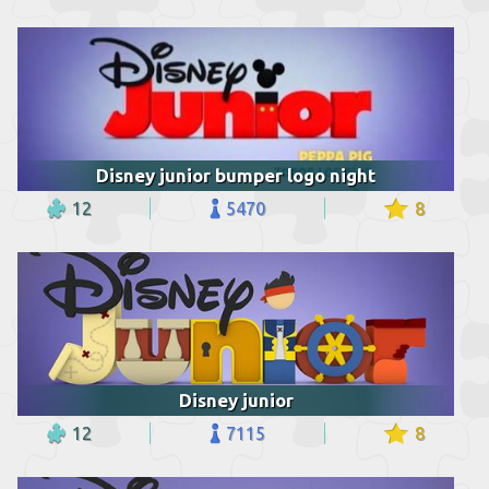
Disney junior bumper logo night
12
5470
8
Disney junior
12
7115
8