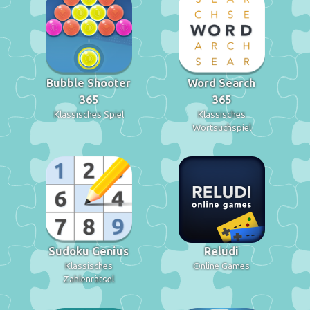
Bubble Shooter
Word Search
365
365
Klassisches Spiel
Klassisches
Wortsuchspiel
Sudoku Genius
Reludi
Klassisches
Online Games
Zahlenrätsel