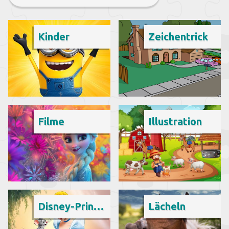
Kinder
Zeichentrick
Filme
Illustration
Disney-Prinzessinnen
Lächeln