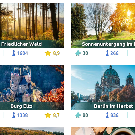
Friedlicher Wald
Sonnenuntergang im 
1604
8,9
30
266
Burg Eltz
Berlin im Herbst
1338
8,7
80
836