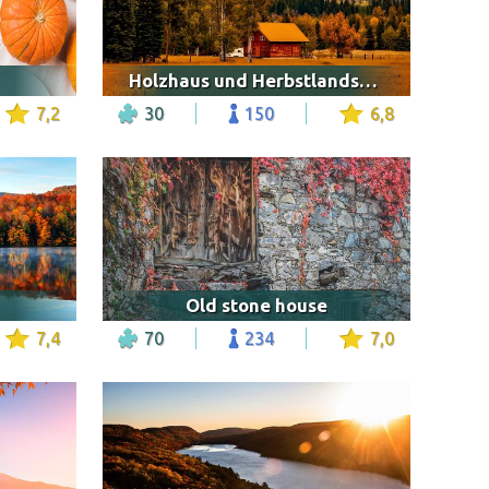
Holzhaus und Herbstlandschaft
7,2
30
150
6,8
Old stone house
7,4
70
234
7,0