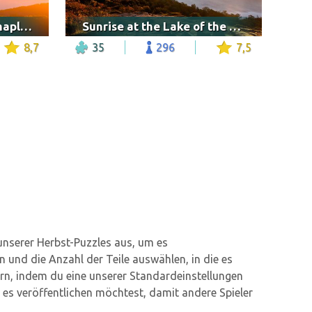
Mount Fuji framed by maple leaves
Sunrise at the Lake of the Clouds
8,7
35
296
7,5
unserer Herbst-Puzzles aus, um es
 und die Anzahl der Teile auswählen, in die es
ern, indem du eine unserer Standardeinstellungen
es veröffentlichen möchtest, damit andere Spieler