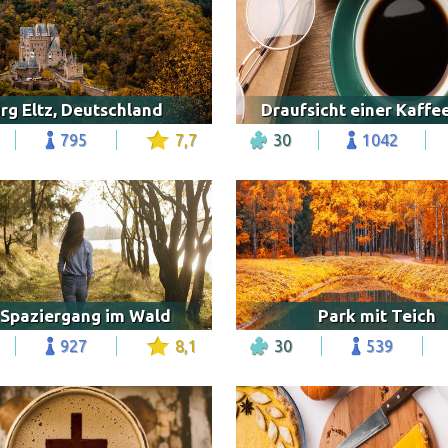
rg Eltz, Deutschland
Draufsicht einer Kaffe
795
7,7
30
1042
 Spaziergang im Wald
Park mit Teich
927
8,1
30
539