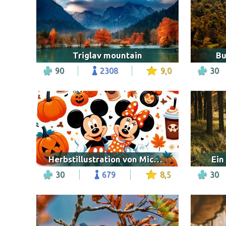
Triglav mountain
Bu
90
2308
9,0
30
Herbstillustration von Mickey und Minnie
Ein
30
679
8,5
30