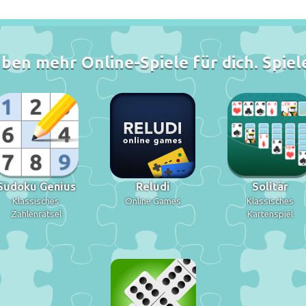
ben mehr Online-Spiele für dich. Spiele
Sudoku Genius
Reludi
Solitär
Klassisches
Online Games
Klassisches
Zahlenrätsel
Kartenspiel