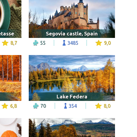
etasse
Segovia castle, Spain
8,7
55
3485
9,0
Lake Federa
6,8
70
354
8,0