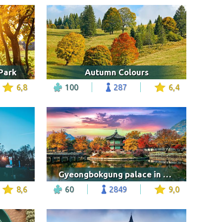
Park
Autumn Colours
6,8
100
287
6,4
Gyeongbokgung palace in autumn
8,6
60
2849
9,0