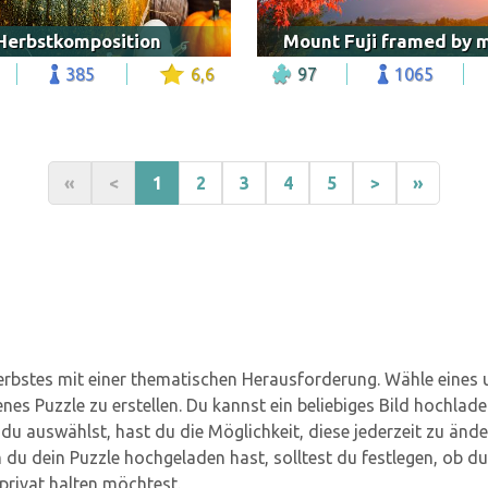
Herbstkomposition
385
6,6
97
1065
«
<
1
2
3
4
5
>
»
Herbstes mit einer thematischen Herausforderung. Wähle eines 
s Puzzle zu erstellen. Du kannst ein beliebiges Bild hochladen
 du auswählst, hast du die Möglichkeit, diese jederzeit zu änd
 dein Puzzle hochgeladen hast, solltest du festlegen, ob du 
privat halten möchtest.