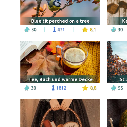
Blue tit perched on a tree
K
30
471
8,1
30
Tee, Buch und warme Decke
St 
30
1812
8,8
55