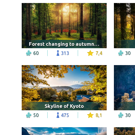
Forest changing to autumn leaves
60
313
7,4
30
Skyline of Kyoto
50
475
8,1
30