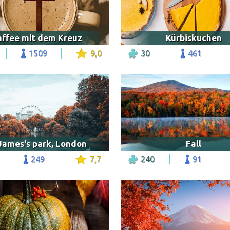
affee mit dem Kreuz
Kürbiskuchen
1509
9,0
30
461
James's park, London
Fall
249
7,7
240
91