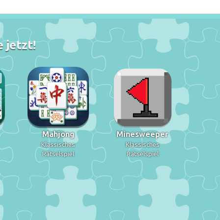
 jetzt!
Mahjong
Minesweeper
Klassisches
Klassisches
Rätselspiel
Rätselspiel