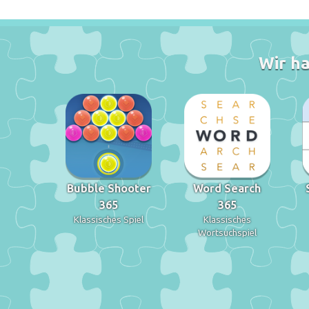
Wir ha
Bubble Shooter
Word Search
365
365
Klassisches Spiel
Klassisches
Wortsuchspiel