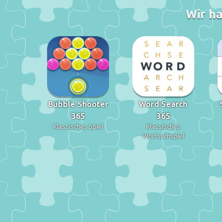
Wir ha
Bubble Shooter
Word Search
365
365
Klassisches Spiel
Klassisches
Wortsuchspiel