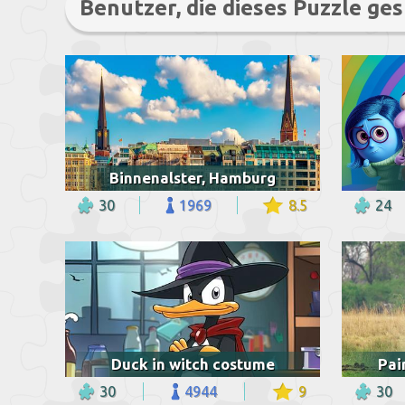
Benutzer, die dieses Puzzle ges
Binnenalster, Hamburg
30
1969
8.5
24
Duck in witch costume
Pai
30
4944
9
30