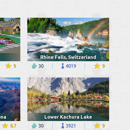
Rhine Falls, Switzerland
9
30
4019
9
ona
Lower Kachura Lake
8.7
30
3921
9