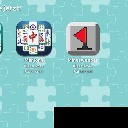
 jetzt!
Mahjong
Minesweeper
Klassisches
Klassisches
Rätselspiel
Rätselspiel