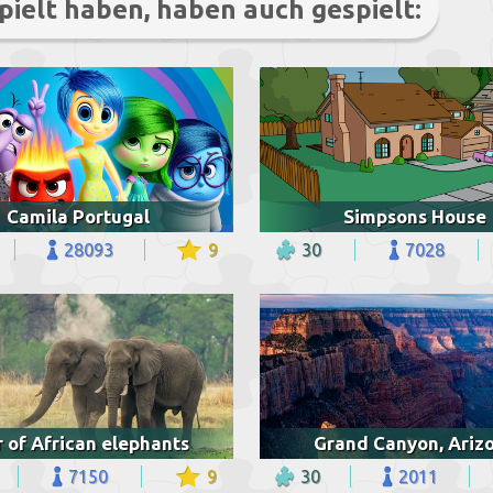
pielt haben, haben auch gespielt:
Camila Portugal
Simpsons House
28093
9
30
7028
r of African elephants
Grand Canyon, Ariz
7150
9
30
2011