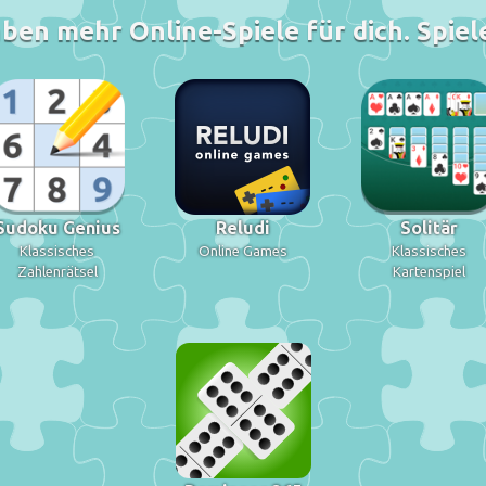
ben mehr Online-Spiele für dich. Spiele
Sudoku Genius
Reludi
Solitär
Klassisches
Online Games
Klassisches
Zahlenrätsel
Kartenspiel