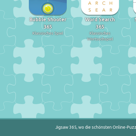
Bubble Shooter
Word Search
365
365
Klassisches Spiel
Klassisches
Wortsuchspiel
Jigsaw 365, wo die schönsten Online-Puzzl