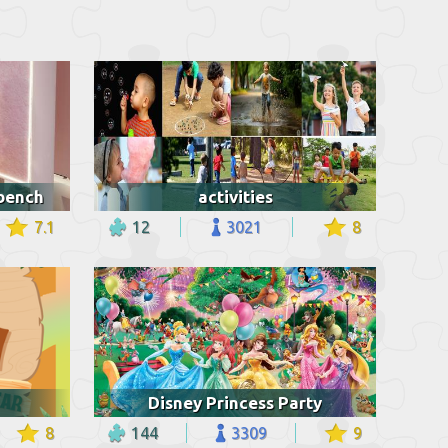
bench
activities
7.1
12
3021
8
Disney Princess Party
8
144
3309
9