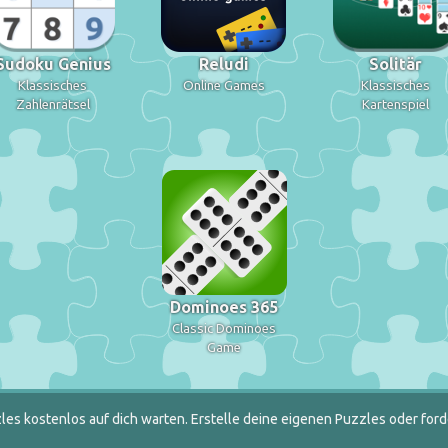
Sudoku Genius
Reludi
Solitär
Klassisches
Online Games
Klassisches
Zahlenrätsel
Kartenspiel
Dominoes 365
Classic Dominoes
Game
es kostenlos auf dich warten. Erstelle deine eigenen Puzzles oder ford