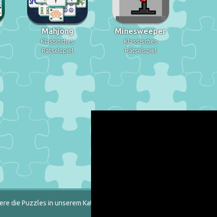
Mahjong
Minesweeper
Klassisches
Klassisches
Rätselspiel
Rätselspiel
ere die Puzzles in unserem Katalog heraus.