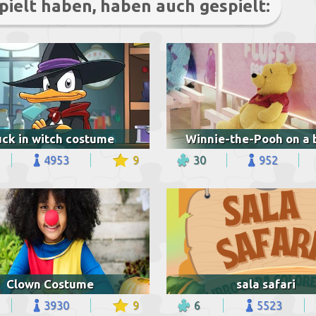
pielt haben, haben auch gespielt:
ck in witch costume
Winnie-the-Pooh on a 
4953
9
30
952
Clown Costume
sala safari
3930
9
6
5523