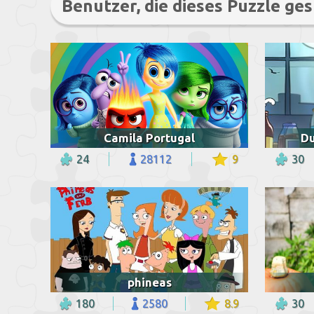
Benutzer, die dieses Puzzle ges
Camila Portugal
Du
24
28112
9
30
phineas
180
2580
8.9
30