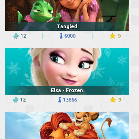
Tangled
12
6000
9
Elsa - Frozen
12
13866
9