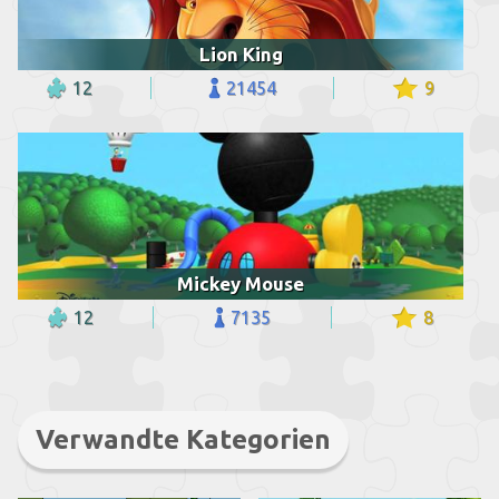
Lion King
12
21454
9
Mickey Mouse
12
7135
8
Verwandte Kategorien