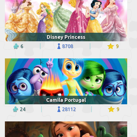
Disney Princess
6
8708
9
Camila Portugal
24
28112
9