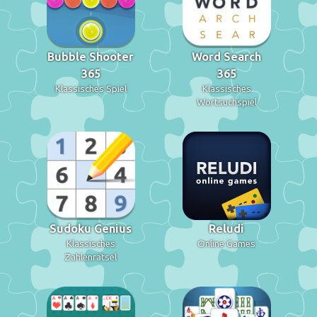
Bubble Shooter
Word Search
365
365
Klassisches Spiel
Klassisches
Wortsuchspiel
Sudoku Genius
Reludi
Klassisches
Online Games
Zahlenrätsel