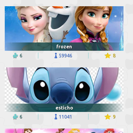
frozen
6
59946
8
esticho
6
11041
9