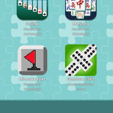
Solitär
Mahjong
Klassisches
Klassisches
Kartenspiel
Rätselspiel
Minesweeper
Dominoes 365
Klassisches
Classic Dominoes
Rätselspiel
Game